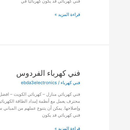
فني كهربائي قد يكون كهربائيًا في
فني
قراءة المزيد »
كهرباء
العيون
فني كهرباء الفردوس
فني كهرباء
/
ebda3electronics
محترف يعمل مع أنظمة إمداد الطاقة الكهربائي
وإصلاحها. يمكن أن يتنوع عملهم من المباني سك
فني كهربائي قد يكون
فني
قراءة المزيد »