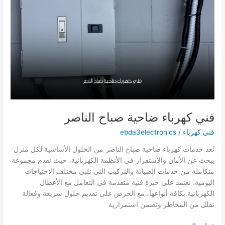
فني كهرباء ضاحية صباح الناصر
فني كهرباء
/
ebda3electronics
تُعد خدمات كهرباء ضاحية صباح الناصر من الحلول الأساسية لكل منزل
يبحث عن الأمان والاستقرار في الأنظمة الكهربائية، حيث نقدم مجموعة
متكاملة من خدمات الصيانة والتركيب التي تلبي مختلف الاحتياجات
اليومية. نعتمد على خبرة فنية متقدمة في التعامل مع الأعطال
الكهربائية بكافة أنواعها، مع الحرص على تقديم حلول سريعة وفعالة
تقلل من المخاطر وتضمن استمرارية