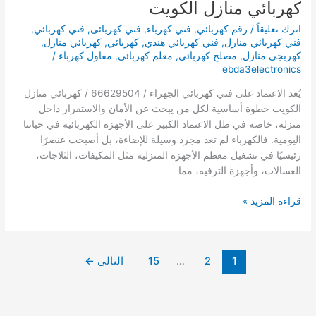
كهربائي منازل الكويت
اترك تعليقاً
/
رقم كهربائي
,
فني كهرباء
,
فني كهربائى
,
فني كهربائي
,
فني كهربائي منازل
,
فني كهربائي هندي
,
كهربائي
,
كهربائي منازل
,
كهربجي منازل
,
مصلح كهربائي
,
معلم كهربائي
,
مقاول كهرباء
/
ebda3electronics
يُعد الاعتماد على فني كهربائي الجهراء / 66629504 / كهربائي منازل
الكويت خطوة أساسية لكل من يبحث عن الأمان والاستقرار داخل
منزله، خاصة في ظل الاعتماد الكبير على الأجهزة الكهربائية في حياتنا
اليومية. فالكهرباء لم تعد مجرد وسيلة للإضاءة، بل أصبحت عنصرًا
رئيسيًا في تشغيل معظم الأجهزة المنزلية مثل المكيفات، الثلاجات،
الغسالات، وأجهزة الترفيه، مما
فني
قراءة المزيد »
كهربائي
الجهراء
/
1
2
…
15
التالي
←
66992239
/
كهربائي
منازل