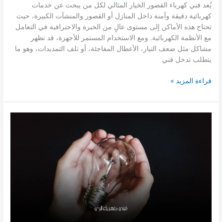
يُعد فني كهرباء القصور الخيار المثالي لكل من يبحث عن خدمات
كهربائية دقيقة وآمنة داخل المنازل أو القصور والمنشآت الكبيرة، حيث
تحتاج هذه الأماكن إلى مستوى عالٍ من الخبرة والاحترافية في التعامل
مع الأنظمة الكهربائية. ومع الاستخدام المستمر للأجهزة، قد تظهر
مشاكل مثل ضعف التيار، الأعطال المفاجئة، أو تلف التمديدات، وهو ما
يتطلب تدخل فني
فني
قراءة المزيد »
كهرباء
القصور