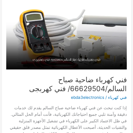
66629504
/
كهربائي
هندى
فني كهرباء ضاحية صباح
السالم/66629504/ فني كهربجى
فني كهرباء
/
ebda3electronics
إذا كنت تبحث عن فني كهرباء ضاحية صباح السالم يقدم لك خدمات
دقيقة وآمنة تلبي جميع احتياجاتك الكهربائية، فأنت أمام الحل المثالي.
في ظل الاعتماد الكبير على الكهرباء في تشغيل الأجهزة المنزلية
والتقنيات الحديثة، أصبحت الأعطال الكهربائية تمثل مصدر قلق حقيقي