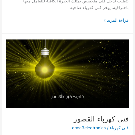
يتطلب تدخل فني متخصص يمتلك الخبرة الكافية للتعامل معها
باحترافية. يوفر فني كهرباء ضاحية
فني
قراءة المزيد »
كهرباء
ضاحية
صباح
السالم/66629504/
فني
كهربجى
فني كهرباء القصور
فني كهرباء
/
ebda3electronics