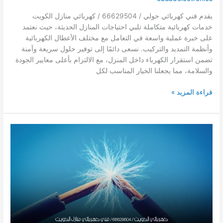
يقدم فني كهربائي حولي / 66629504 / كهربائي منازل الكويت
خدمات كهربائية متكاملة تلبي احتياجات المنازل الحديثة، حيث نعتمد
على خبرة عملية واسعة في التعامل مع مختلف الأعطال الكهربائية
وأنظمة التمديد والتركيب. نسعى دائمًا إلى توفير حلول سريعة وآمنة
تضمن استقرار الكهرباء داخل المنزل، مع الالتزام بأعلى معايير الجودة
والسلامة، مما يجعلنا الخيار المناسب لكل
فني
قراءة المزيد »
كهربائي
حولي
/
66629504
/
كهربائي
منازل
الكويت