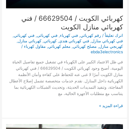
كهربائي الكويت / 66629504 / فني
كهربائي منازل الكويت
اترك تعليقاً
/
رقم كهربائي
,
فني كهرباء
,
فني كهربائى
,
فني كهربائي
,
فني كهربائي منازل
,
فني كهربائي هندي
,
كهربائي
,
كهربائي منازل
,
كهربجي منازل
,
مصلح كهربائي
,
معلم كهربائي
,
مقاول كهرباء
/
ebda3electronics
في ظل الاعتماد الكبير على الكهرباء في تشغيل جميع تفاصيل الحياة
اليومية، أصبح وجود كهربائي الكويت / 66629504 / فني كهربائي
منازل الكويت أمرًا لا غنى عنه للحفاظ على كفاءة وأمان الأنظمة
الكهربائية داخل المنازل. نقدم خدمات متخصصة تشمل إصلاح الأعطال
المفاجئة، وتنفيذ التمديدات الحديثة، وتحديث الشبكات الكهربائية بما
يتناسب مع متطلبات الأجهزة الحالية، مع
كهربائي
قراءة المزيد »
الكويت
/
66629504