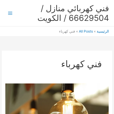
خطي
فني كهربائي منازل /
لى
لمحتوى
66629504 / الكويت
Main
Menu
الرئيسية
All Posts
فني كهرباء
فني كهرباء