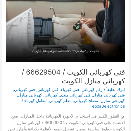
/
فني
كهربائي
منازل
الكويت
فني كهربائي الكويت / 66629504 /
كهربائي منازل الكويت
اترك تعليقاً
/
رقم كهربائي
,
فني كهرباء
,
فني كهربائى
,
فني كهربائي
,
فني كهربائي منازل
,
فني كهربائي هندي
,
كهربائي
,
كهربائي منازل
,
كهربجي منازل
,
مصلح كهربائي
,
معلم كهربائي
,
مقاول كهرباء
/
ebda3electronics
مع التطور الكبير في استخدام الأجهزة الكهربائية داخل المنازل، أصبح
الاعتماد على فني كهربائي الكويت / 66629504 / كهربائي منازل
الكويت خطوة أساسية لضمان تشغيل جميع الأنظمة بكفاءة وأمان. نحن