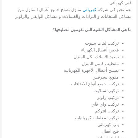
فني كهربائى
نعم نحن في شركة
كهربائي
منازل نصلح جميع أعمال المنازل من
مشاكل السخانات و البرادات والغسالات و مشاكل الوايفي والراوتر
ما هي المشاكل التقنية التي تقومون بتصليحها؟
تركيب ليتات سبوت
فحص أعطال الكهرباء
تمديد الأسلاك لكل المنزل
تشطيب كامل المنزل
تصليح أعطال الأجهزة الكهربائية
مقوي سيرفس
تركيب جميع أنواع الاضاءات
تركيب ستلايت
تركيب راوتر
تركيب واي فاي
تركيب انتركم
تركيب معلقات كهربائيات
باب كهربائي
فتح اقفال