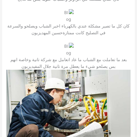
كان كل ما تصير مشكلة عندي بالكهرباء اخبر الشباب ويصلحو والسرعة
في التصليح كانت ممتازةحسين المهديزبون
بعد ما تعاملت مع الشباب ما عاد اتعامل مع شركة تانية وخاصة انهم
بس يصلحو شيء ما يعطل مرة تانية جلال المفيديزبون