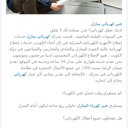
فني كهربائي منازل
لديك عطل كهربائي؟ نحن نصلحه لك لا تقلق.
في السنوات القليلة الماضية ، قدمت شركة
كهربائي منازل
خدمات
إصلاح الأجهزة الكهربائية المنزلية في كل أنحاء الكويت, خدمات إصلاح
كهربائية عالية الجودة للمنازل والفنادق والتجاريين والصناعيين في دولة
الكويت . فنيو الإصلاح الكهربائي المعتمدون لدينا مرخصون ومؤمنون.
نحن نقدم خدمة طوارئ على مدار 24 ساعة وخدمة في الموقع. نقدم
ضمان الرضا بنسبة 100٪ عن جميع الأعمال المنجزة في نظامك
الكهربائي في منزلك ، بالإضافة إلى تقدير مجاني لأي عمل
كهربائي
تحتاج إلى إنجازه.
كم يستغرق وقت ليصل فني الكهرباء
يستغرق
فني كهرباء المنازل
حاولي ربع ساعة ليكون أمام المنزل
هل تصحلون جميع أعطال الكهربائي؟