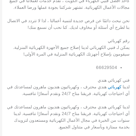
كأحد أفضل فنيي الكهرباء في الكويت ، نقدم خدمات لعملائنا في جميع
مجالات الأعمال الكهربائية. تشتهر شركتنا بجودة عملها ورضا العملاء.
نحن نبحث دائمًا عن فرص جديدة لتنمية أعمالنا ، لذا لا تتردد في الاتصال
بنا لطرح أي أسئلة أو مخاوف لديك. كنا نحب أن نسمع منك!
رقم كهربائي
يمكن لـ فنيي الكهربائي لدينا إصلاح جميع الأجهزة الكهربائية المنزلية.
سيقومون بإصلاح أجهزتك الكهربائية المنزلية في المرة الأولى!
66629504
فني كهربائي هندي
لدينا
كهربائي
هندي محترف ، وكهربائيون هنديون ماهرون لمساعدتك في
أي احتياجات كهربائية. فريقنا متاح 24/7 ونقدم أسعارًا تنافسية.
لدينا كهربائي هندي محترف ، وكهربائيون هنديون ماهرون لمساعدتك في
أي احتياجات كهربائية. فريقنا متاح 24/7 ونقدم أسعارًا تنافسية. لدينا
سنوات من الخبرة في مجال الأعمال الكهربائية ومستعدون لتزويدك
بخدمة ممتازة وبأسعار في متناول الجميع.