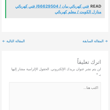
READ
فني كهربائي بيان / 66629504/ فني كهربائي
منازل الكويت / معلم كهربائي
→
المقالة السابقة
المقالة التالية
←
اترك تعليقاً
لن يتم نشر عنوان بريدك الإلكتروني.
الحقول الإلزامية مشار إليها
بـ
*
اكتب
هنا...