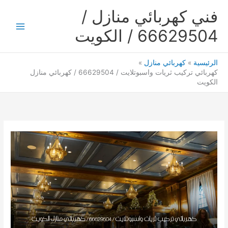
خطي
فني كهربائي منازل /
لى
لمحتوى
66629504 / الكويت
Main
Menu
الرئيسية
كهربائي منازل
كهربائي تركيب ثريات واسبوتلايت / 66629504 / كهربائي منازل
الكويت