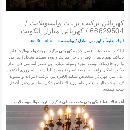
كهربائي تركيب ثريات واسبوتلايت /
66629504 / كهربائي منازل الكويت
اترك تعليقاً
/
كهربائي منازل
/ بواسطة
ebda3electronics
إذا كنت تبحث عن أفضل خدمة
كهربائي تركيب ثريات واسبوتلايت
فإنك
بالتأكيد تهتم بجمال الإضاءة داخل منزلك وجودة تنفيذها بشكل احترافي
وآمن. فالإضاءة ليست مجرد وسيلة للإنارة، بل عنصر أساسي في إبراز
ديكور المكان وإعطائه لمسة عصرية مميزة. لذلك من الضروري الاعتماد
على فني كهربائي متخصص يمتلك الخبرة في تركيب الثريات والسبوت
لايت بدقة عالية، مع مراعاة توزيع الإضاءة بشكل متناسق يحقق أفضل
نتيجة ممكنة.
أهمية الاستعانة بكهربائي متخصص في تركيب الثريات والسبوت لايت