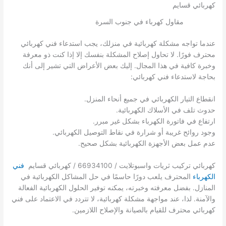
مقاول كهرباء في جنوب السرة
عندما تواجه مشكلة كهربائية في منزلك، يجب استدعاء فني كهربائي
محترف فورًا. لا تحاول إصلاح المشكلة بنفسك إلا إذا كنت ذو معرفة
وخبرة كافية في هذا المجال. إليك بعض الأعراض التي تشير إلى أنك
بحاجة لاستدعاء فني كهربائي:
انقطاع التيار الكهربائي في جميع أنحاء المنزل.
حدوث تلف في الأسلاك الكهربائية.
ارتفاع في فاتورة الكهرباء بشكل غير مبرر.
وجود روائح غريبة أو شرارة في نقاط التوصيل الكهربائي.
عدم عمل بعض الأجهزة الكهربائية بشكل صحيح.
كهربائي تركيب ثريات واسبوتلايت / 66934100 / كهربائي قسايم
فني
الكهرباء
المحترف يلعب دورًا حاسمًا في حل المشاكل الكهربائية في
المنازل. بفضل معرفته وخبرته، يمكنه توفير الحلول الكهربائية الفعالة
والآمنة. لذا، عند مواجهة مشكلة كهربائية، لا تتردد في الاعتماد على فني
كهربائي محترف للقيام بالصيانة والإصلاح اللازمين.