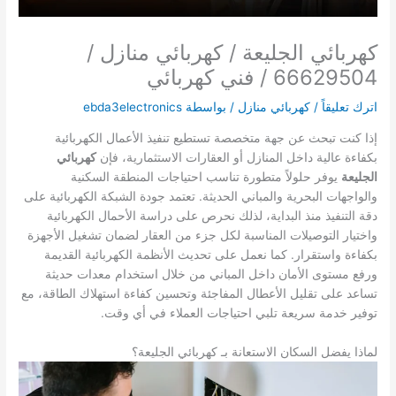
كهربائي الجليعة / كهربائي منازل /
66629504 / فني كهربائي
اترك تعليقاً
/
كهربائي منازل
/ بواسطة
ebda3electronics
إذا كنت تبحث عن جهة متخصصة تستطيع تنفيذ الأعمال الكهربائية
بكفاءة عالية داخل المنازل أو العقارات الاستثمارية، فإن
كهربائي
الجليعة
يوفر حلولاً متطورة تناسب احتياجات المنطقة السكنية
والواجهات البحرية والمباني الحديثة. تعتمد جودة الشبكة الكهربائية على
دقة التنفيذ منذ البداية، لذلك نحرص على دراسة الأحمال الكهربائية
واختيار التوصيلات المناسبة لكل جزء من العقار لضمان تشغيل الأجهزة
بكفاءة واستقرار. كما نعمل على تحديث الأنظمة الكهربائية القديمة
ورفع مستوى الأمان داخل المباني من خلال استخدام معدات حديثة
تساعد على تقليل الأعطال المفاجئة وتحسين كفاءة استهلاك الطاقة، مع
توفير خدمة سريعة تلبي احتياجات العملاء في أي وقت.
لماذا يفضل السكان الاستعانة بـ كهربائي الجليعة؟