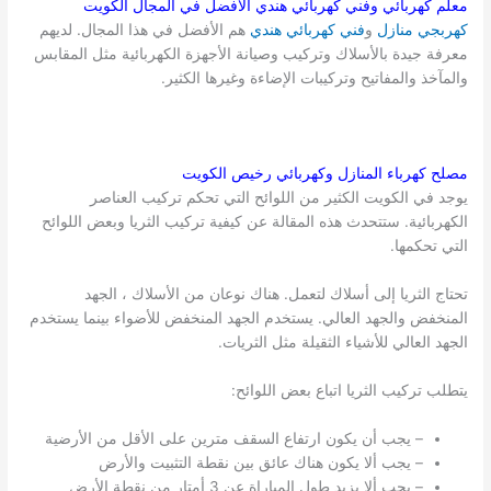
معلم كهربائي وفني كهربائي هندي الأفضل في المجال
الكويت
كهربجي منازل
و
فني كهربائي هندي
هم الأفضل في هذا المجال. لديهم
معرفة جيدة بالأسلاك وتركيب وصيانة الأجهزة الكهربائية مثل المقابس
والمآخذ والمفاتيح وتركيبات الإضاءة وغيرها الكثير.
مصلح كهرباء المنازل وكهربائي رخيص
الكويت
يوجد في الكويت الكثير من اللوائح التي تحكم تركيب العناصر
الكهربائية. ستتحدث هذه المقالة عن كيفية تركيب الثريا وبعض اللوائح
التي تحكمها.
تحتاج الثريا إلى أسلاك لتعمل. هناك نوعان من الأسلاك ، الجهد
المنخفض والجهد العالي. يستخدم الجهد المنخفض للأضواء بينما يستخدم
الجهد العالي للأشياء الثقيلة مثل الثريات.
يتطلب تركيب الثريا اتباع بعض اللوائح:
– يجب أن يكون ارتفاع السقف مترين على الأقل من الأرضية
– يجب ألا يكون هناك عائق بين نقطة التثبيت والأرض
– يجب ألا يزيد طول المباراة عن 3 أمتار من نقطة الأرض