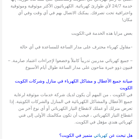
خدمة 24/7 لأي طوارئ كهربائية. الكهربائيون الأكثر موثوقية وموثوقية
واحترافية تحت تصرفك. يمكنك الاتصال بهم في أي وقت وفي أي
مكان!
بعض مزايا هذه الخدمة في:الكويت
-مقاول كهرباء محترف على مدار الساعة للمساعدة في أي حالة
– جميع كهربائي مدربين تدريباً كاملاً وخضعوا لإجراءات اعتماد صارمة. –
فنيون ذوو خبرة متاحون على مدار الساعة طوال أيام الأسبوع
صيانة جميع الأعطال و مشاكل الكهرباء في منازل وشركات
الكويت
الكويت
في الكويت ، من المهم أن يكون لديك شركة خدمات موثوقة لرعاية
جميع الأعطال والمشاكل الكهربائية في المنازل والشركات الكويتية. إذا
تعرض منزلك أو عملك لانقطاع التيار الكهربائي أو أي نوع آخر من
انقطاع التيار الكهربائي ، فيجب أن تكون مكالمتك الأولى إلى فني
كهربائي هندي مؤهل في الكويت.
هل تبحث عن
كهربائي
متميز في
الكويت
؟