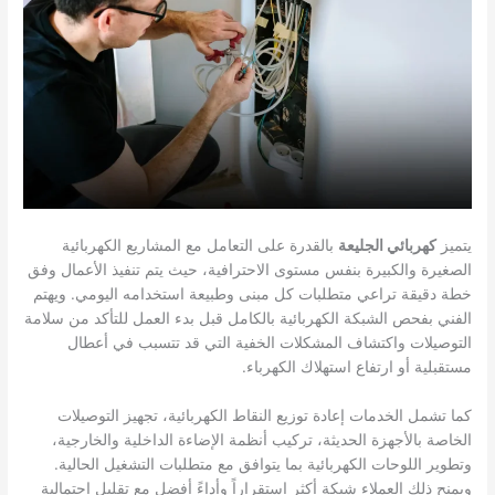
يتميز
كهربائي الجليعة
بالقدرة على التعامل مع المشاريع الكهربائية
الصغيرة والكبيرة بنفس مستوى الاحترافية، حيث يتم تنفيذ الأعمال وفق
خطة دقيقة تراعي متطلبات كل مبنى وطبيعة استخدامه اليومي. ويهتم
الفني بفحص الشبكة الكهربائية بالكامل قبل بدء العمل للتأكد من سلامة
التوصيلات واكتشاف المشكلات الخفية التي قد تتسبب في أعطال
مستقبلية أو ارتفاع استهلاك الكهرباء.
كما تشمل الخدمات إعادة توزيع النقاط الكهربائية، تجهيز التوصيلات
الخاصة بالأجهزة الحديثة، تركيب أنظمة الإضاءة الداخلية والخارجية،
وتطوير اللوحات الكهربائية بما يتوافق مع متطلبات التشغيل الحالية.
ويمنح ذلك العملاء شبكة أكثر استقراراً وأداءً أفضل مع تقليل احتمالية