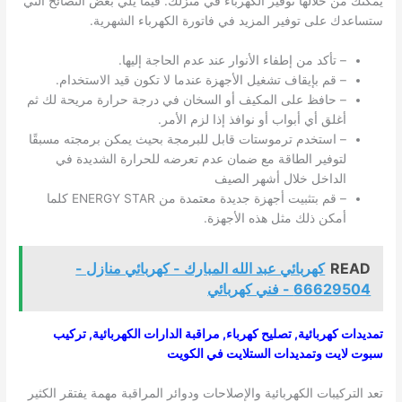
يمكنك من خلالها توفير الكهرباء في منزلك. فيما يلي بعض النصائح التي
ستساعدك على توفير المزيد في فاتورة الكهرباء الشهرية.
– تأكد من إطفاء الأنوار عند عدم الحاجة إليها.
– قم بإيقاف تشغيل الأجهزة عندما لا تكون قيد الاستخدام.
– حافظ على المكيف أو السخان في درجة حرارة مريحة لك ثم
أغلق أي أبواب أو نوافذ إذا لزم الأمر.
– استخدم ترموستات قابل للبرمجة بحيث يمكن برمجته مسبقًا
لتوفير الطاقة مع ضمان عدم تعرضه للحرارة الشديدة في
الداخل خلال أشهر الصيف
– قم بتثبيت أجهزة جديدة معتمدة من ENERGY STAR كلما
أمكن ذلك مثل هذه الأجهزة.
READ
كهربائي عبد الله المبارك - كهربائي منازل -
66629504 - فني كهربائي
تمديدات كهربائية, تصليح كهرباء, مراقبة الدارات الكهربائية, تركيب
سبوت لايت وتمديدات الستلايت في الكويت
تعد التركيبات الكهربائية والإصلاحات ودوائر المراقبة مهمة يفتقر الكثير