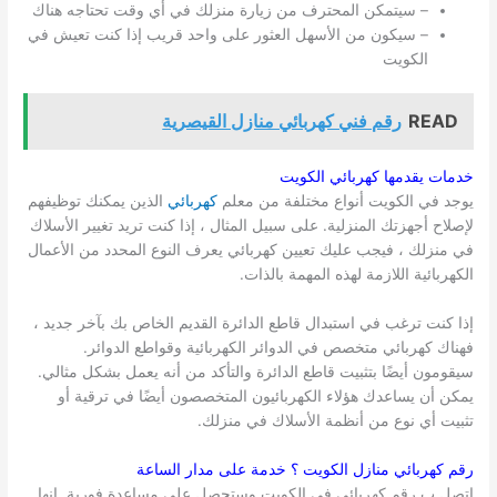
– سيتمكن المحترف من زيارة منزلك في أي وقت تحتاجه هناك
– سيكون من الأسهل العثور على واحد قريب إذا كنت تعيش في
الكويت
READ
رقم فني كهربائي منازل القيصرية
خدمات يقدمها كهربائي
الكويت
يوجد في الكويت أنواع مختلفة من معلم
كهربائي
الذين يمكنك توظيفهم
لإصلاح أجهزتك المنزلية. على سبيل المثال ، إذا كنت تريد تغيير الأسلاك
في منزلك ، فيجب عليك تعيين كهربائي يعرف النوع المحدد من الأعمال
الكهربائية اللازمة لهذه المهمة بالذات.
إذا كنت ترغب في استبدال قاطع الدائرة القديم الخاص بك بآخر جديد ،
فهناك كهربائي متخصص في الدوائر الكهربائية وقواطع الدوائر.
سيقومون أيضًا بتثبيت قاطع الدائرة والتأكد من أنه يعمل بشكل مثالي.
يمكن أن يساعدك هؤلاء الكهربائيون المتخصصون أيضًا في ترقية أو
تثبيت أي نوع من أنظمة الأسلاك في منزلك.
رقم كهربائي منازل
الكويت
؟ خدمة على مدار الساعة
اتصل ب رقم كهربائي في الكويت وستحصل على مساعدة فورية. إنها