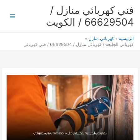
خطي
فني كهربائي منازل /
لى
لمحتوى
66629504 / الكويت
Main
Menu
الرئيسية
كهربائي منازل
كهربائي الجليعة / كهربائي منازل / 66629504 / فني كهربائي