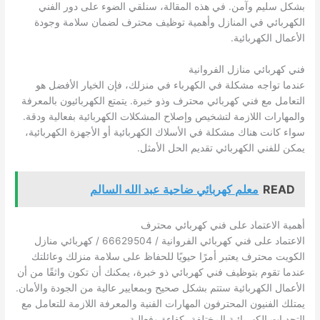
بشكل سليم وآمن. في هذه المقالة، سنلقي الضوء على دور الفني
الكهربائي في المنازل وأهمية توظيف محترف لضمان سلامة وجودة
الأعمال الكهربائية.
فني كهربائي منازل الفروانية
عندما تواجه مشكلة في الكهرباء في منزلك، فإن الخيار الأفضل هو
التعامل مع فني كهربائي محترف وذو خبرة. يتمتع الكهربائيون بالمعرفة
والمهارات اللازمة لتشخيص وإصلاح المشكلات الكهربائية بفعالية ودقة.
سواء كانت هناك مشكلة في الأسلاك الكهربائية أو الأجهزة الكهربائية،
يمكن للفني الكهربائي تقديم الحل الأمثل.
READ
معلم كهربائي ضاحية عبد الله السالم
أهمية الاعتماد على فني كهربائي محترف
الاعتماد على فني كهربائي الفروانية / 66629504 / كهربائي منازل
الكويت محترف يعتبر أمرًا حيويًا للحفاظ على سلامة منزلك وعائلتك
عندما تقوم بتوظيف فني كهربائي ذو خبرة، يمكنك أن تكون واثقًا من أن
الأعمال الكهربائية ستتم بشكل صحيح وبمعايير عالية من الجودة والأمان.
يمتلك الفنيون المحترفون المهارات الفنية والمعرفة اللازمة للتعامل مع
التحديات الكهربائية المختلفة بكفاءة وفعالية.