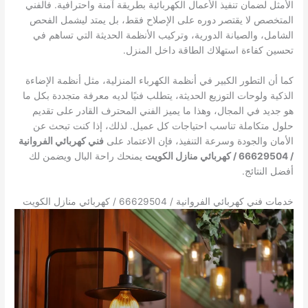
الأمثل لضمان تنفيذ الأعمال الكهربائية بطريقة آمنة واحترافية. فالفني
المتخصص لا يقتصر دوره على الإصلاح فقط، بل يمتد ليشمل الفحص
الشامل، والصيانة الدورية، وتركيب الأنظمة الحديثة التي تساهم في
تحسين كفاءة استهلاك الطاقة داخل المنزل.
كما أن التطور الكبير في أنظمة الكهرباء المنزلية، مثل أنظمة الإضاءة
الذكية ولوحات التوزيع الحديثة، يتطلب فنيًا لديه معرفة متجددة بكل ما
هو جديد في المجال، وهذا ما يميز الفني المحترف القادر على تقديم
حلول متكاملة تناسب احتياجات كل عميل. لذلك، إذا كنت تبحث عن
الأمان والجودة وسرعة التنفيذ، فإن الاعتماد على
فني كهربائي الفروانية
/ 66629504 / كهربائي منازل الكويت
يمنحك راحة البال ويضمن لك
أفضل النتائج.
خدمات فني كهربائي الفروانية / 66629504 / كهربائي منازل الكويت