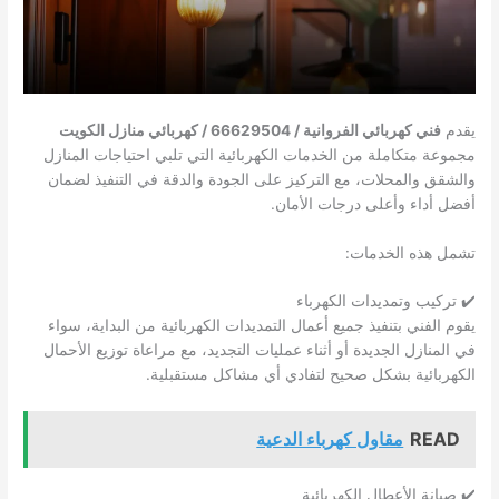
يقدم
فني كهربائي الفروانية / 66629504 / كهربائي منازل الكويت
مجموعة متكاملة من الخدمات الكهربائية التي تلبي احتياجات المنازل
والشقق والمحلات، مع التركيز على الجودة والدقة في التنفيذ لضمان
أفضل أداء وأعلى درجات الأمان.
تشمل هذه الخدمات:
✔️ تركيب وتمديدات الكهرباء
يقوم الفني بتنفيذ جميع أعمال التمديدات الكهربائية من البداية، سواء
في المنازل الجديدة أو أثناء عمليات التجديد، مع مراعاة توزيع الأحمال
الكهربائية بشكل صحيح لتفادي أي مشاكل مستقبلية.
READ
مقاول كهرباء الدعية
✔️ صيانة الأعطال الكهربائية