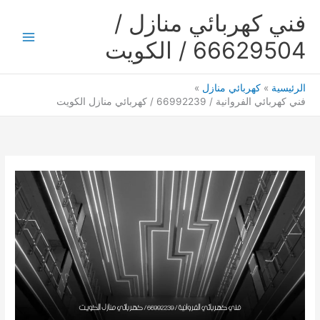
خطي
فني كهربائي منازل /
لى
لمحتوى
66629504 / الكويت
Main
Menu
الرئيسية
كهربائي منازل
فني كهربائي الفروانية / 66992239 / كهربائي منازل الكويت