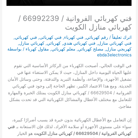
فني كهربائي الفروانية / 66992239 /
كهربائي منازل الكويت
اترك تعليقاً
/
رقم كهربائي
,
فني كهرباء
,
فني كهربائى
,
فني كهربائي
,
فني كهربائي منازل
,
فني كهربائي هندي
,
كهربائي
,
كهربائي منازل
,
كهربجي منازل
,
مصلح كهربائي
,
معلم كهربائي
,
مقاول كهرباء
/ بواسطة
ebda3electronics
في الوقت الحالي، أصبحت الكهرباء من الركائز الأساسية التي تقوم
عليها الحياة اليومية داخل المنازل، حيث لا يمكن الاستغناء عنها في
تشغيل الأجهزة، والإضاءة، وأنظمة التبريد والتدفئة، وحتى وسائل الأمان
الحديثة. ومع هذا الاعتماد الكبير، تظهر الحاجة إلى وجود فني كهربائي
الفروانية / 66629504 / كهربائي منازل الكويت يمتلك الخبرة والمهارة
للتعامل مع مختلف الأعطال والمشاكل الكهربائية التي قد تحدث بشكل
مفاجئ.
إن التعامل مع الأعطال الكهربائية بدون خبرة قد يسبب أضرارًا كبيرة،
سواء على مستوى الأجهزة أو سلامة الأفراد، لذلك فإن الاستعانة بـ
فني
كهربائي الفروانية / 66629504 / كهربائي منازل الكويت
هو الخيار