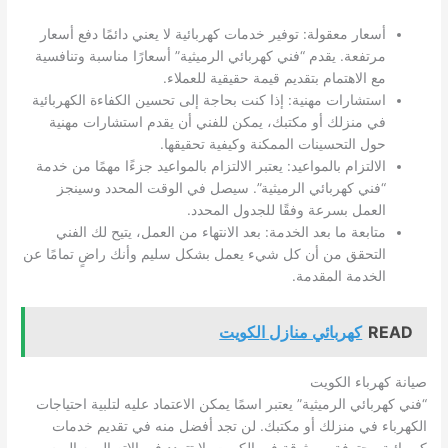
أسعار معقولة: توفير خدمات كهربائية لا يعني دائمًا دفع أسعار
مرتفعة. يقدم “فني كهربائي الرميثية” أسعارًا مناسبة وتنافسية
مع الاهتمام بتقديم قيمة حقيقية للعملاء.
استشارات مهنية: إذا كنت بحاجة إلى تحسين الكفاءة الكهربائية
في منزلك أو مكتبك، يمكن للفني أن يقدم استشارات مهنية
حول التحسينات الممكنة وكيفية تحقيقها.
الالتزام بالمواعيد: يعتبر الالتزام بالمواعيد جزءًا مهمًا من خدمة
“فني كهربائي الرميثية”. سيصل في الوقت المحدد وسينجز
العمل بسرعة وفقًا للجدول المحدد.
متابعة ما بعد الخدمة: بعد الانتهاء من العمل، يتيح لك الفني
التحقق من أن كل شيء يعمل بشكل سليم وأنك راضٍ تمامًا عن
الخدمة المقدمة.
READ
كهربائي منازل الكويت
صيانة كهرباء الكويت
“فني كهربائي الرميثية” يعتبر اسمًا يمكن الاعتماد عليه لتلبية احتياجات
الكهرباء في منزلك أو مكتبك. لن تجد أفضل منه في تقديم خدمات