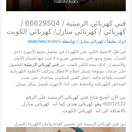
فني كهربائي الرميثية / 66629504 /
كهربائي / كهربائي منازل/ كهربائي الكويت
اترك تعليقاً
/
كهربائي منازل
/ بواسطة
ebda3electronics
في ظل الاعتماد الكبير على الكهرباء في تشغيل جميع الأجهزة داخل
المنزل، يصبح وجود فني متخصص ضرورة لا غنى عنها لضمان الأمان
والاستقرار. لذلك يتجه الكثير للبحث عن
فني كهربائي الرميثية
للحصول
على خدمات موثوقة تشمل إصلاح الأعطال وتركيب الأنظمة الكهربائية
الحديثة بكفاءة عالية. اختيار الفني المناسب يساعدك على تجنب
المخاطر الكهربائية والحفاظ على أداء الأجهزة بأفضل شكل ممكن.
من الان اصبح متاح فني
كهربائي الرميثية على الرقم
60012522 وهو كهربائي هندي كما انه كهربائي منازل
بالاضافة الى انه كهربائي الكويت.
دور فني كهربائي الرميثية في تحسين كفاءة وأمان الكهرباء بالمنزل