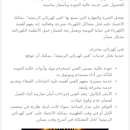
للحصول على خدمة عالية الجودة وبأسعار مناسبة.
بفضل الخبرة والمهارة التي يتمتع بها “فني كهربائي الرميثية”، يمكنك
الاعتماد عليه لحل مشاكل الكهرباء بسرعة وفعالية. إنه يفهم أهمية
الكهرباء في حياتنا اليومية ويعمل بجد لضمان عمل الأنظمة الكهربائية
بشكل ممتاز.
فني كهربائي محترف
عندما تختار خدمات “فني كهربائي الرميثية”، يمكنك أن تتوقع:
جودة عالية: يضمن الفني استخدام مواد وأدوات عالية الجودة
للتأكد من أداء مستدام وموثوق به.
خدمة متميزة: يتفهم الفني أهمية تلبية احتياجات العملاء وتقديم
خدمة محترفة ولبقة.
الأمان الكامل: يتخذ الفني إجراءات أمان صارمة أثناء العمل
لضمان عدم وقوع حوادث.
التوافر على مدار الساعة: سواء كانت لديك طارئة في منتصف
الليل أو في وقت الظهيرة، يمكنك الاعتماد على “فني كهربائي
الرميثية” لحل المشكلة في أسرع وقت ممكن.