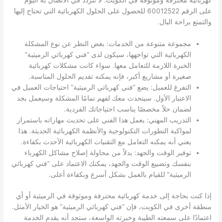
كهربائية محترفة وموثوقة في الكويت. لا تتردد في الاتصال به اليوم
على الرقم 60012522 للحصول على الحلول الكهربائية التي تحتاج إليها
والتمتع براحة البال.
مجموعة متنوعة من الخدمات: بغض النظر عن نوع المشكلة
الكهربائية التي تواجهها، سيكون لدى “فني كهربائي الرميثية”
الخبرة اللازمة للتعامل معها. سواء كانت مشكلات كهربائية
صغيرة أو مشاريع أكبر، فإنه يمكنه تقديم الحلول المناسبة.
التفرغ للعميل: يضع “فني كهربائي الرميثية” احتياجات العميل في
الاعتبار الأول. سيتحدث معك لفهم تمامًا المشكلة وسيعمل بجد
لضمان حلاً مخصصًا يناسب احتياجاتك الفردية.
التدريب المهني: يعمل هذا الفني على تحديث مهاراته باستمرار
لمواكبة التطورات التكنولوجية والأنظمة الكهربائية الحديثة. هذا
يعني أنه يمكنه التعامل مع التقنيات الكهربائية الأحدث بكفاءة.
توفير الوقت والجهد: بدلاً من محاولة إصلاح مشاكل الكهرباء
بنفسك وتضييع الوقت والجهد، يمكنك الاعتماد على “فني كهربائي
الرميثية” للقيام بالعمل بشكل أسرع وبكفاءة أعلى.
إذا كنت بحاجة إلى خدمة كهربائية محترفة وموثوقة في الرميثية أو أي
منطقة أخرى في الكويت، فإن “فني كهربائي الرميثية” هو الخيار الأمثل.
اعتمادًا على سمعته الطيبة وخبرته الواسعة، ستجد أنه يقدم الخدمة