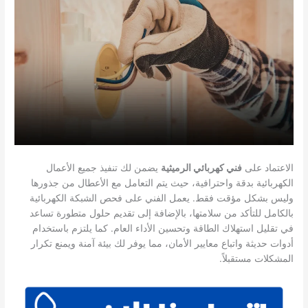
الاعتماد على
فني كهربائي الرميثية
يضمن لك تنفيذ جميع الأعمال
الكهربائية بدقة واحترافية، حيث يتم التعامل مع الأعطال من جذورها
وليس بشكل مؤقت فقط. يعمل الفني على فحص الشبكة الكهربائية
بالكامل للتأكد من سلامتها، بالإضافة إلى تقديم حلول متطورة تساعد
في تقليل استهلاك الطاقة وتحسين الأداء العام. كما يلتزم باستخدام
أدوات حديثة واتباع معايير الأمان، مما يوفر لك بيئة آمنة ويمنع تكرار
المشكلات مستقبلاً.