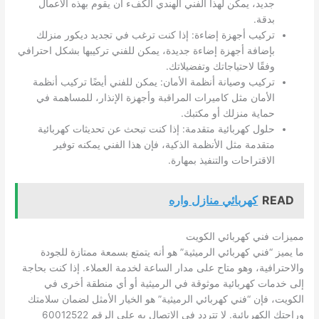
جديد، يمكن لهذا الفني الهندي الكفء أن يقوم بهذه الأعمال
بدقة.
تركيب أجهزة إضاءة: إذا كنت ترغب في تجديد ديكور منزلك
بإضافة أجهزة إضاءة جديدة، يمكن للفني تركيبها بشكل احترافي
وفقًا لاحتياجاتك وتفضيلاتك.
تركيب وصيانة أنظمة الأمان: يمكن للفني أيضًا تركيب أنظمة
الأمان مثل كاميرات المراقبة وأجهزة الإنذار، للمساهمة في
حماية منزلك أو مكتبك.
حلول كهربائية متقدمة: إذا كنت تبحث عن تحديثات كهربائية
متقدمة مثل الأنظمة الذكية، فإن هذا الفني يمكنه توفير
الاقتراحات والتنفيذ بمهارة.
READ
كهربائي منازل واره
مميزات فني كهربائي الكويت
ما يميز “فني كهربائي الرميثية” هو أنه يتمتع بسمعة ممتازة للجودة
والاحترافية، وهو متاح على مدار الساعة لخدمة العملاء. إذا كنت بحاجة
إلى خدمات كهربائية موثوقة في الرميثية أو أي منطقة أخرى في
الكويت، فإن “فني كهربائي الرميثية” هو الخيار الأمثل لضمان سلامتك
وراحتك الكهربائية. لا تتردد في الاتصال به على الرقم 60012522