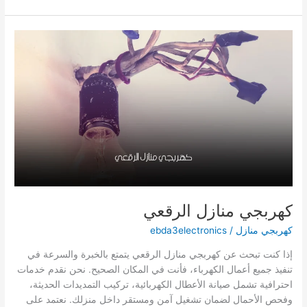
منازل
ميناء
عبد
الله
كهربجي منازل الرقعي
كهربجي منازل
/
ebda3electronics
إذا كنت تبحث عن كهربجي منازل الرقعي يتمتع بالخبرة والسرعة في
تنفيذ جميع أعمال الكهرباء، فأنت في المكان الصحيح. نحن نقدم خدمات
احترافية تشمل صيانة الأعطال الكهربائية، تركيب التمديدات الحديثة،
وفحص الأحمال لضمان تشغيل آمن ومستقر داخل منزلك. نعتمد على