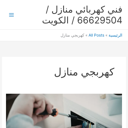
خطي
فني كهربائي منازل /
لى
لمحتوى
66629504 / الكويت
Main
Menu
الرئيسية
All Posts
كهربجي منازل
كهربجي منازل