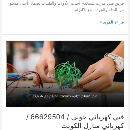
فريق فني مدرب يستخدم أحدث الأدوات والتقنيات لضمان أعلى مستوى
من الدقة والجودة، مع الالتزام
كهربجي
قراءة المزيد »
منازل
الرقعي
فني كهربائي حولي / 66629504 /
كهربائي منازل الكويت