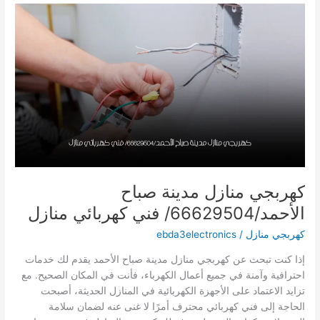
فني
كهربائي
هندى
كهربجي منازل مدينة صباح
الأحمد/66629504/ فني كهربائي منازل
كهربجي منازل
/
ebda3electronics
إذا كنت تبحث عن كهربجي منازل مدينة صباح الأحمد يقدم لك خدمات
احترافية وآمنة في جميع أعمال الكهرباء، فأنت في المكان الصحيح. مع
تزايد الاعتماد على الأجهزة الكهربائية في المنازل الحديثة، أصبحت
الحاجة إلى فني كهربائي محترف أمرًا لا غنى عنه لضمان سلامة