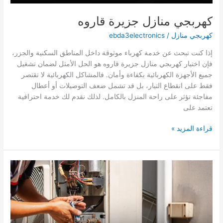
كهربجي منازل جزيرة قاروه
كهربجي منازل
/
ebda3electronics
إذا كنت تبحث عن خدمة كهرباء موثوقة داخل المناطق السكنية والجزر،
فإن اختيار كهربجي منازل جزيرة قاروه هو الحل الأمثل لضمان تشغيل
جميع الأجهزة الكهربائية بكفاءة وأمان. فالمشاكل الكهربائية لا تقتصر
فقط على انقطاع التيار، بل قد تشمل ضعف التوصيلات أو أعطال
مفاجئة تؤثر على راحة المنزل بالكامل. لذلك نقدم لك خدمة احترافية
تعتمد على
كهربجي
قراءة المزيد »
منازل
جزيرة
قاروه