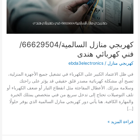
كهربجي منازل السالمية/66629504/
فني كهربائي هندى
كهربجي منازل
/
ebda3electronics
في ظل الاعتماد الكبير على الكهرباء في تشغيل جميع الأجهزة المنزلية،
تصبح أي مشكلة كهربائية مصدر قلق حقيقي قد يؤثر على راحتك
وسلامة منزلك. الأعطال المفاجئة مثل انقطاع التيار أو ضعف الكهرباء أو
تلف التوصيلات تحتاج إلى تدخل سريع من فني متخصص يمتلك الخبرة
والمهارة الكافية. هنا يأتي دور كهربجي منازل السالمية الذي يوفر حلولًا
[…]
كهربجي
قراءة المزيد »
منازل
السالمية/66629504/