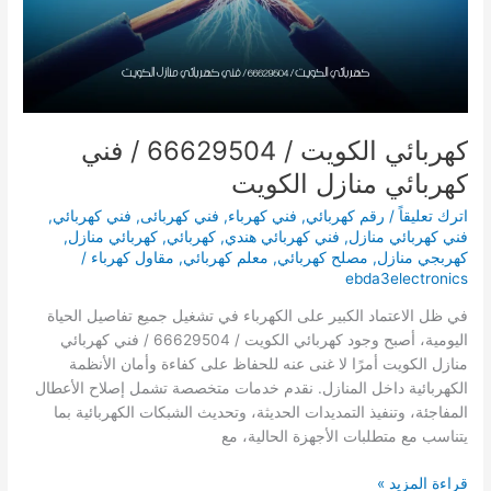
كهربائي الكويت / 66629504 / فني
كهربائي منازل الكويت
اترك تعليقاً
/
رقم كهربائي
,
فني كهرباء
,
فني كهربائى
,
فني كهربائي
,
فني كهربائي منازل
,
فني كهربائي هندي
,
كهربائي
,
كهربائي منازل
,
كهربجي منازل
,
مصلح كهربائي
,
معلم كهربائي
,
مقاول كهرباء
/
ebda3electronics
في ظل الاعتماد الكبير على الكهرباء في تشغيل جميع تفاصيل الحياة
اليومية، أصبح وجود كهربائي الكويت / 66629504 / فني كهربائي
منازل الكويت أمرًا لا غنى عنه للحفاظ على كفاءة وأمان الأنظمة
الكهربائية داخل المنازل. نقدم خدمات متخصصة تشمل إصلاح الأعطال
المفاجئة، وتنفيذ التمديدات الحديثة، وتحديث الشبكات الكهربائية بما
يتناسب مع متطلبات الأجهزة الحالية، مع
كهربائي
قراءة المزيد »