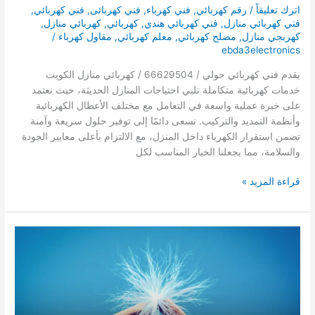
اترك تعليقاً
/
رقم كهربائي
,
فني كهرباء
,
فني كهربائى
,
فني كهربائي
,
فني كهربائي منازل
,
فني كهربائي هندي
,
كهربائي
,
كهربائي منازل
,
كهربجي منازل
,
مصلح كهربائي
,
معلم كهربائي
,
مقاول كهرباء
/
ebda3electronics
يقدم فني كهربائي حولي / 66629504 / كهربائي منازل الكويت
خدمات كهربائية متكاملة تلبي احتياجات المنازل الحديثة، حيث نعتمد
على خبرة عملية واسعة في التعامل مع مختلف الأعطال الكهربائية
وأنظمة التمديد والتركيب. نسعى دائمًا إلى توفير حلول سريعة وآمنة
تضمن استقرار الكهرباء داخل المنزل، مع الالتزام بأعلى معايير الجودة
والسلامة، مما يجعلنا الخيار المناسب لكل
فني
قراءة المزيد »
كهربائي
حولي
/
66629504
/
كهربائي
منازل
الكويت