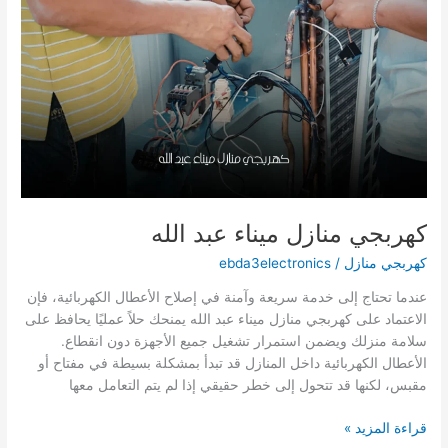
كهربجي منازل ميناء عبد الله
كهربجي منازل
/
ebda3electronics
عندما تحتاج إلى خدمة سريعة وآمنة في إصلاح الأعطال الكهربائية، فإن
الاعتماد على كهربجي منازل ميناء عبد الله يمنحك حلاً عمليًا يحافظ على
سلامة منزلك ويضمن استمرار تشغيل جميع الأجهزة دون انقطاع.
الأعطال الكهربائية داخل المنازل قد تبدأ بمشكلة بسيطة في مفتاح أو
مقبس، لكنها قد تتحول إلى خطر حقيقي إذا لم يتم التعامل معها
كهربجي
قراءة المزيد »