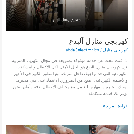
كهربجي منازل آلبدع
كهربجي منازل
/
ebda3electronics
إذا كنت تبحث عن خدمة موثوقة وسريعة في مجال الكهرباء المنزلية،
فإن كهربجي منازل آلبدع هو الحل الأمثل لكل الأعطال والمشكلات
الكهربائية التي قد تواجهك داخل منزلك. مع التطور الكبير في الأجهزة
والأنظمة الكهربائية، أصبح من الضروري الاعتماد على فني محترف
يمتلك الخبرة والمهارة للتعامل مع مختلف الأعطال بدقة وأمان. نحن
نوفر لك خدمة متكاملة
كهربجي
قراءة المزيد »
منازل
آلبدع