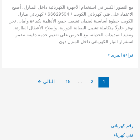
مع التطور الكبير في استخدام الأجهزة الكهربائية داخل المنازل، أصبح
الاعتماد على فني كهربائي الكويت / 66629504 / كهربائي منازل
الكويت خطوة أساسية لضمان تشغيل جميع الأنظمة بكفاءة وأمان. نحن
نوفر حلولًا متكاملة تشمل الصيانة الدورية، وإصلاح الأعطال الطارئة،
وتنفيذ التمديدات الحديثة، مع الحرص على تقديم خدمة دقيقة تضمن
استقرار التيار الكهربائي داخل المنزل دون
فني
قراءة المزيد »
كهربائي
الكويت
/
1
2
…
15
التالي
←
66629504
/
كهربائي
منازل
الكويت
رقم كهربائي
فني كهرباء