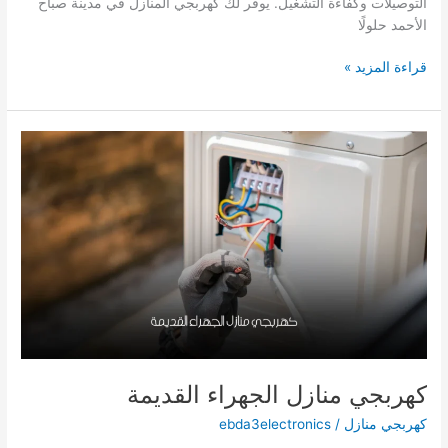
التوصيلات وكفاءة التشغيل. يوفر لك كهربجي المنازل في مدينة صباح
الأحمد حلولًا
كهربجي
قراءة المزيد »
منازل
مدينة
صباح
الأحمد/66629504/
فني
كهربائي
منازل
كهربجي منازل الجهراء القديمة
كهربجي منازل
/
ebda3electronics