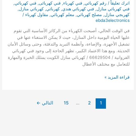
اترك تعليقاً
/
رقم كهربائي
,
فني كهرباء
,
فني كهربائى
,
فني كهربائي
,
فني كهربائي منازل
,
فني كهربائي هندي
,
كهربائي
,
كهربائي منازل
,
كهربجي منازل
,
مصلح كهربائي
,
معلم كهربائي
,
مقاول كهرباء
/
ebda3electronics
في الوقت الحالي، أصبحت الكهرباء من الركائز الأساسية التي تقوم
عليها الحياة اليومية داخل المنازل، حيث لا يمكن الاستغناء عنها في
تشغيل الأجهزة، والإضاءة، وأنظمة التبريد والتدفئة، وحتى وسائل الأمان
الحديثة. ومع هذا الاعتماد الكبير، تظهر الحاجة إلى وجود فني كهربائي
الفروانية / 66629504 / كهربائي منازل الكويت يمتلك الخبرة والمهارة
للتعامل مع مختلف الأعطال
فني
قراءة المزيد »
كهربائي
الفروانية
/
1
2
…
15
التالي
←
66992239
/
كهربائي
منازل
الكويت