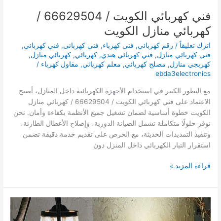
فني كهربائي الكويت / 66629504 /
كهربائي منازل الكويت
اترك تعليقاً
/
رقم كهربائي
,
فني كهرباء
,
فني كهربائى
,
فني كهربائي
,
فني كهربائي منازل
,
فني كهربائي هندي
,
كهربائي
,
كهربائي منازل
,
كهربجي منازل
,
مصلح كهربائي
,
معلم كهربائي
,
مقاول كهرباء
/
ebda3electronics
مع التطور الكبير في استخدام الأجهزة الكهربائية داخل المنازل، أصبح
الاعتماد على فني كهربائي الكويت / 66629504 / كهربائي منازل
الكويت خطوة أساسية لضمان تشغيل جميع الأنظمة بكفاءة وأمان. نحن
نوفر حلولًا متكاملة تشمل الصيانة الدورية، وإصلاح الأعطال الطارئة،
وتنفيذ التمديدات الحديثة، مع الحرص على تقديم خدمة دقيقة تضمن
استقرار التيار الكهربائي داخل المنزل دون
فني
قراءة المزيد »
كهربائي
الكويت
/
66629504
/