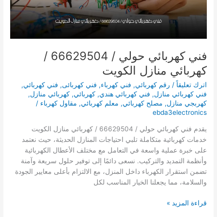
فني كهربائي حولي / 66629504 /
كهربائي منازل الكويت
اترك تعليقاً
/
رقم كهربائي
,
فني كهرباء
,
فني كهربائى
,
فني كهربائي
,
فني كهربائي منازل
,
فني كهربائي هندي
,
كهربائي
,
كهربائي منازل
,
كهربجي منازل
,
مصلح كهربائي
,
معلم كهربائي
,
مقاول كهرباء
/
ebda3electronics
يقدم فني كهربائي حولي / 66629504 / كهربائي منازل الكويت
خدمات كهربائية متكاملة تلبي احتياجات المنازل الحديثة، حيث نعتمد
على خبرة عملية واسعة في التعامل مع مختلف الأعطال الكهربائية
وأنظمة التمديد والتركيب. نسعى دائمًا إلى توفير حلول سريعة وآمنة
تضمن استقرار الكهرباء داخل المنزل، مع الالتزام بأعلى معايير الجودة
والسلامة، مما يجعلنا الخيار المناسب لكل
فني
قراءة المزيد »
كهربائي