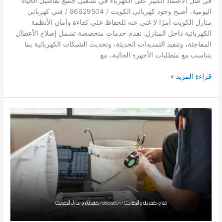
في ظل الاعتماد الكبير على الكهرباء في تشغيل جميع تفاصيل الحياة
اليومية، أصبح وجود كهربائي الكويت / 66629504 / فني كهربائي
منازل الكويت أمرًا لا غنى عنه للحفاظ على كفاءة وأمان الأنظمة
الكهربائية داخل المنازل. نقدم خدمات متخصصة تشمل إصلاح الأعطال
المفاجئة، وتنفيذ التمديدات الحديثة، وتحديث الشبكات الكهربائية بما
يتناسب مع متطلبات الأجهزة الحالية، مع
كهربائي
قراءة المزيد »
الكويت
/
66629504
/
فني
كهربائي
منازل
الكويت