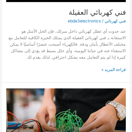
فني كهربائي العقيلة
فني كهربائي
/
ebda3electronics
عند حدوث أي عطل كهربائي داخل منزلك، فإن الحل الأمثل هو
الاستعانة بـ فني كهربائي العقيلة الذي يمتلك الخبرة الكافية للتعامل مع
مختلف الأعطال بأمان ودقة. فالكهرباء أصبحت عنصرًا أساسيًا لا يمكن
الاستغناء عنه في حياتنا اليومية، وأي خلل بسيط قد يؤدي إلى مشاكل
كبيرة إذا لم يتم التعامل معه بشكل احترافي. لذلك يقدم لك
فني
قراءة المزيد »
كهربائي
العقيلة