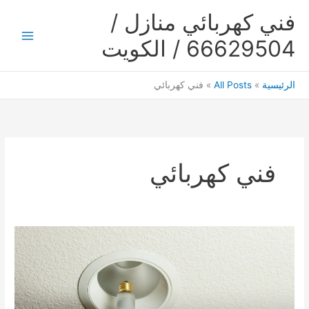
خطي
فني كهربائي منازل /
لى
لمحتوى
66629504 / الكويت
Main
Menu
الرئيسية
All Posts
فني كهربائي
فني كهربائي