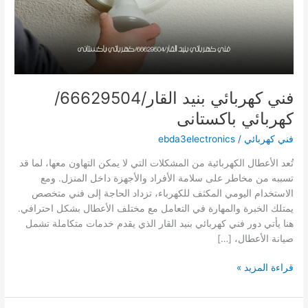
فني كهربائي بنيد القار/66629504/
كهربائي باكستانى
فني كهربائي
/
ebda3electronics
تُعد الأعطال الكهربائية من المشكلات التي لا يمكن التهاون معها، لما قد
تسببه من مخاطر على سلامة الأفراد والأجهزة داخل المنزل. ومع
الاستخدام اليومي المكثف للكهرباء، تزداد الحاجة إلى فني متخصص
يمتلك الخبرة والمهارة في التعامل مع مختلف الأعطال بشكل احترافي.
هنا يأتي دور فني كهربائي بنيد القار الذي يقدم خدمات متكاملة تشمل
صيانة الأعطال، […]
فني
قراءة المزيد »
كهربائي
بنيد