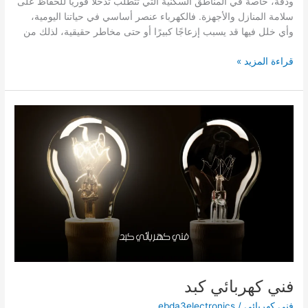
ودقة، خاصة في المناطق السكنية التي تتطلب تدخلًا فوريًا للحفاظ على
سلامة المنازل والأجهزة. فالكهرباء عنصر أساسي في حياتنا اليومية،
وأي خلل فيها قد يسبب إزعاجًا كبيرًا أو حتى مخاطر حقيقية، لذلك من
فني
قراءة المزيد »
كهربائي
ضاحية
صباح
السالم
فني كهربائي كبد
فني كهربائي
/
ebda3electronics