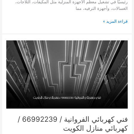
رئيسيًا في تشغيل معظم الأجهزة المنزلية مثل المكيفات، الثلاجات،
الغسالات، وأجهزة الترفيه، مما
فني
قراءة المزيد »
كهربائي
الجهراء
/
66992239
/
كهربائي
منازل
الكويت
فني كهربائي الفروانية / 66992239 /
كهربائي منازل الكويت