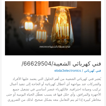
القار/66629504/
كهربائي
باكستانى
فني كهربائي الشعيبة/66629504/
فني كهربائي
/
ebda3electronics
يُعتبر فني كهربائي الشعيبة من أهم الحلول التي يعتمد عليها الأفراد
والشركات عند مواجهة أي أعطال كهربائية أو الحاجة إلى تنفيذ أعمال
تركيب وصيانة احترافية. فالكهرباء عنصر أساسي في تشغيل جميع
الأجهزة والمرافق، وأي خلل فيها قد يسبب تعطّل الحياة اليومية أو حتى
مخاطر كبيرة إذا لم يتم التعامل معه بشكل صحيح. لذلك من الضروري