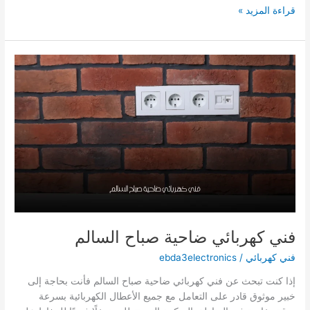
فني
قراءة المزيد »
كهربائي
الشعيبة/66629504/
فني كهربائي ضاحية صباح السالم
فني كهربائي
/
ebda3electronics
إذا كنت تبحث عن فني كهربائي ضاحية صباح السالم فأنت بحاجة إلى
خبير موثوق قادر على التعامل مع جميع الأعطال الكهربائية بسرعة