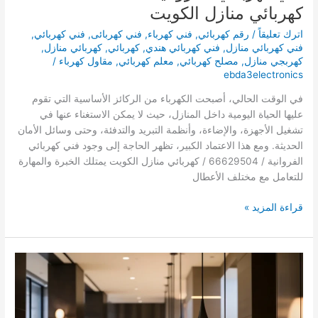
كهربائي منازل الكويت
اترك تعليقاً
/
رقم كهربائي
,
فني كهرباء
,
فني كهربائى
,
فني كهربائي
,
فني كهربائي منازل
,
فني كهربائي هندي
,
كهربائي
,
كهربائي منازل
,
كهربجي منازل
,
مصلح كهربائي
,
معلم كهربائي
,
مقاول كهرباء
/
ebda3electronics
في الوقت الحالي، أصبحت الكهرباء من الركائز الأساسية التي تقوم
عليها الحياة اليومية داخل المنازل، حيث لا يمكن الاستغناء عنها في
تشغيل الأجهزة، والإضاءة، وأنظمة التبريد والتدفئة، وحتى وسائل الأمان
الحديثة. ومع هذا الاعتماد الكبير، تظهر الحاجة إلى وجود فني كهربائي
الفروانية / 66629504 / كهربائي منازل الكويت يمتلك الخبرة والمهارة
للتعامل مع مختلف الأعطال
فني
قراءة المزيد »
كهربائي
الفروانية
/
66992239
/
كهربائي
منازل