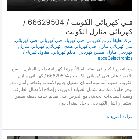
فني كهربائي الكويت / 66629504 /
كهربائي منازل الكويت
اترك تعليقاً
/
رقم كهربائي
,
فني كهرباء
,
فني كهربائى
,
فني كهربائي
,
فني كهربائي منازل
,
فني كهربائي هندي
,
كهربائي
,
كهربائي منازل
,
كهربجي منازل
,
مصلح كهربائي
,
معلم كهربائي
,
مقاول كهرباء
/
ebda3electronics
مع التطور الكبير في استخدام الأجهزة الكهربائية داخل المنازل، أصبح
الاعتماد على فني كهربائي الكويت / 66629504 / كهربائي منازل
الكويت خطوة أساسية لضمان تشغيل جميع الأنظمة بكفاءة وأمان. نحن
نوفر حلولًا متكاملة تشمل الصيانة الدورية، وإصلاح الأعطال الطارئة،
وتنفيذ التمديدات الحديثة، مع الحرص على تقديم خدمة دقيقة تضمن
استقرار التيار الكهربائي داخل المنزل دون
فني
قراءة المزيد »
كهربائي
الكويت
/