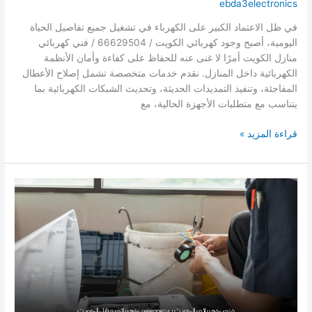
ebda3electronics
في ظل الاعتماد الكبير على الكهرباء في تشغيل جميع تفاصيل الحياة
اليومية، أصبح وجود كهربائي الكويت / 66629504 / فني كهربائي
منازل الكويت أمرًا لا غنى عنه للحفاظ على كفاءة وأمان الأنظمة
الكهربائية داخل المنازل. نقدم خدمات متخصصة تشمل إصلاح الأعطال
المفاجئة، وتنفيذ التمديدات الحديثة، وتحديث الشبكات الكهربائية بما
يتناسب مع متطلبات الأجهزة الحالية، مع
كهربائي
قراءة المزيد »
الكويت
/
66629504
/
فني
كهربائي
منازل
الكويت