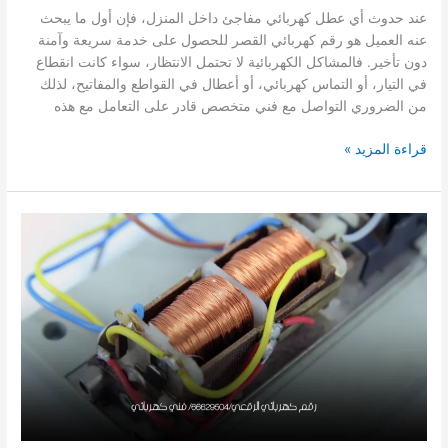
عند حدوث أي عطل كهربائي مفاجئ داخل المنزل، فإن أول ما يبحث
عنه العميل هو رقم كهربائي القصر للحصول على خدمة سريعة وآمنة
دون تأخير. فالمشاكل الكهربائية لا تحتمل الانتظار، سواء كانت انقطاع
في التيار، أو التماس كهربائي، أو أعطال في القواطع والمفاتيح، لذلك
من الضروري التواصل مع فني متخصص قادر على التعامل مع هذه
رقم
قراءة المزيد »
كهربائي
القصر/66629504/
فني
كهربائي
هندى