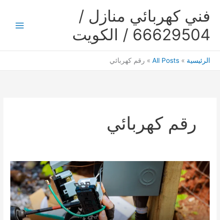
خطي
فني كهربائي منازل /
لى
لمحتوى
66629504 / الكويت
Main
Menu
الرئيسية
All Posts
رقم كهربائي
رقم كهربائي