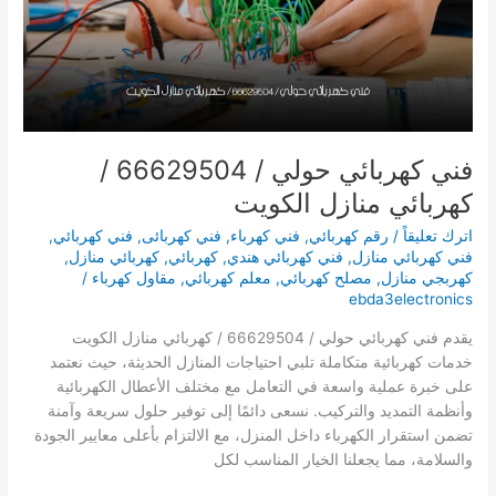
فني كهربائي حولي / 66629504 /
كهربائي منازل الكويت
اترك تعليقاً
/
رقم كهربائي
,
فني كهرباء
,
فني كهربائى
,
فني كهربائي
,
فني كهربائي منازل
,
فني كهربائي هندي
,
كهربائي
,
كهربائي منازل
,
كهربجي منازل
,
مصلح كهربائي
,
معلم كهربائي
,
مقاول كهرباء
/
ebda3electronics
يقدم فني كهربائي حولي / 66629504 / كهربائي منازل الكويت
خدمات كهربائية متكاملة تلبي احتياجات المنازل الحديثة، حيث نعتمد
على خبرة عملية واسعة في التعامل مع مختلف الأعطال الكهربائية
وأنظمة التمديد والتركيب. نسعى دائمًا إلى توفير حلول سريعة وآمنة
تضمن استقرار الكهرباء داخل المنزل، مع الالتزام بأعلى معايير الجودة
والسلامة، مما يجعلنا الخيار المناسب لكل