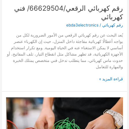
رقم كهربائي الرقعي/66629504/ فني
كهربائي
رقم كهربائي
/
ebda3electronics
يُعد البحث عن رقم كهربائي الرقعي من الأمور الضرورية لكل من
يواجه أعطالًا كهربائية مفاجئة داخل المنزل، حيث إن الكهرباء عنصر
أساسي لا يمكن الاستغناء عنه في الحياة اليومية. ومع تكرار استخدام
الأجهزة الكهربائية، قد تظهر مشاكل مثل انقطاع التيار، تلف المفاتيح، أو
حدوث ماس كهربائي، مما يتطلب تدخل فني متخصص يمتلك الخبرة
والمهارة للتعامل
رقم
قراءة المزيد »
كهربائي
الرقعي/66629504/
فني
كهربائي