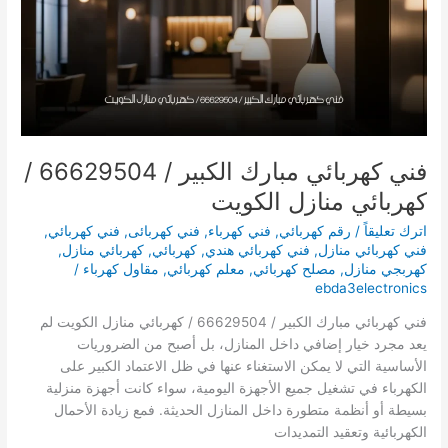
الكويت
فني كهربائي مبارك الكبير / 66629504 /
كهربائي منازل الكويت
اترك تعليقاً
/
رقم كهربائي
,
فني كهرباء
,
فني كهربائى
,
فني كهربائي
,
فني كهربائي منازل
,
فني كهربائي هندي
,
كهربائي
,
كهربائي منازل
,
كهربجي منازل
,
مصلح كهربائي
,
معلم كهربائي
,
مقاول كهرباء
/
ebda3electronics
فني كهربائي مبارك الكبير / 66629504 / كهربائي منازل الكويت لم
يعد مجرد خيار إضافي داخل المنازل، بل أصبح من الضروريات
الأساسية التي لا يمكن الاستغناء عنها في ظل الاعتماد الكبير على
الكهرباء في تشغيل جميع الأجهزة اليومية، سواء كانت أجهزة منزلية
بسيطة أو أنظمة متطورة داخل المنازل الحديثة. فمع زيادة الأحمال
الكهربائية وتعقيد التمديدات