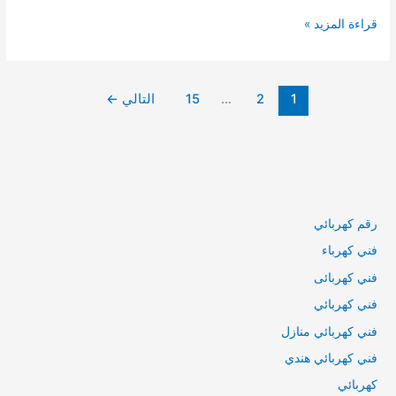
فني
قراءة المزيد »
كهربائي
مبارك
الكبير
1
2
…
15
التالي
←
/
66629504
/
كهربائي
منازل
الكويت
رقم كهربائي
فني كهرباء
فني كهربائى
فني كهربائي
فني كهربائي منازل
فني كهربائي هندي
كهربائي