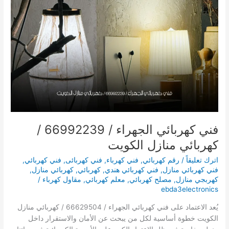
66629504
/
كهربائي
منازل
الكويت
فني كهربائي الجهراء / 66992239 /
كهربائي منازل الكويت
اترك تعليقاً
/
رقم كهربائي
,
فني كهرباء
,
فني كهربائى
,
فني كهربائي
,
فني كهربائي منازل
,
فني كهربائي هندي
,
كهربائي
,
كهربائي منازل
,
كهربجي منازل
,
مصلح كهربائي
,
معلم كهربائي
,
مقاول كهرباء
/
ebda3electronics
يُعد الاعتماد على فني كهربائي الجهراء / 66629504 / كهربائي منازل
الكويت خطوة أساسية لكل من يبحث عن الأمان والاستقرار داخل