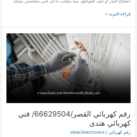
انقطاع التيار أو تلف القواطع، مما يتطلب تدخل فني متخصص يمتلك
رقم
قراءة المزيد »
كهربائي
بيان/66629504/
فني
كهربائي
منازل
رقم كهربائي القصر/66629504/ فني
كهربائي هندى
رقم كهربائي
/
ebda3electronics