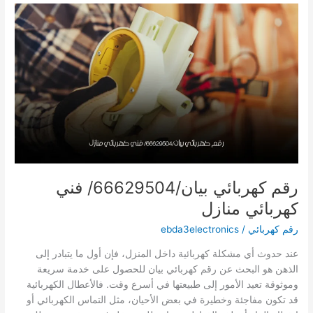
صيانة
كهرباء
منازل
رقم كهربائي بيان/66629504/ فني
كهربائي منازل
رقم كهربائي
/
ebda3electronics
عند حدوث أي مشكلة كهربائية داخل المنزل، فإن أول ما يتبادر إلى
الذهن هو البحث عن رقم كهربائي بيان للحصول على خدمة سريعة
وموثوقة تعيد الأمور إلى طبيعتها في أسرع وقت. فالأعطال الكهربائية
قد تكون مفاجئة وخطيرة في بعض الأحيان، مثل التماس الكهربائي أو