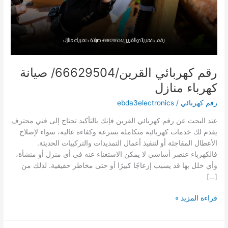
رقم كهربائي القرين/66629504/ صيانة
كهرباء منازل
رقم كهربائي
/
ebda3electronics
عند البحث عن رقم كهربائي القرين فإنك بالتأكيد تحتاج إلى فني محترف
يقدم لك خدمات كهربائية متكاملة بسرعة وكفاءة عالية، سواء لإصلاح
الأعطال المفاجئة أو لتنفيذ أعمال التمديدات والتركيبات الحديثة.
فالكهرباء عنصر أساسي لا يمكن الاستغناء عنه في أي منزل أو منشأة،
وأي خلل بها قد يسبب إزعاجًا كبيرًا أو حتى مخاطر حقيقية. لذلك من
[…]
رقم
قراءة المزيد »
كهربائي
القرين/66629504/