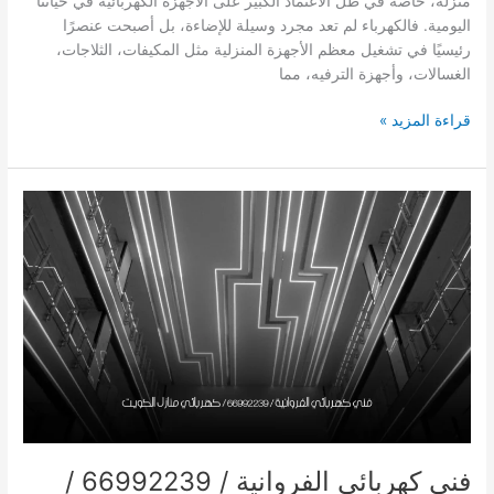
منزله، خاصة في ظل الاعتماد الكبير على الأجهزة الكهربائية في حياتنا
اليومية. فالكهرباء لم تعد مجرد وسيلة للإضاءة، بل أصبحت عنصرًا
رئيسيًا في تشغيل معظم الأجهزة المنزلية مثل المكيفات، الثلاجات،
الغسالات، وأجهزة الترفيه، مما
فني
قراءة المزيد »
كهربائي
الجهراء
/
66992239
/
كهربائي
منازل
الكويت
فني كهربائي الفروانية / 66992239 /