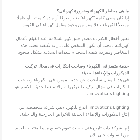
ما هي مخاطر الكهرباء وضرورة كهربائي؟
إذا كان معنى كلمة “كهرباء” يعتبر ضوءًا أو مادة كيميائية أو عاملًا
موصلاً للكهرباء ، فلا مفر من وجود مقاول كهرباء في الكويت
تعتبر أخطار الكهرباء مصدر قلق كبير للسلامة. عند القيام بأعمال
كهربائية ، يجب أن يكون الشخص على دراية بكيفية تجنب هذه
المخاطر ومعرفة كيفية استخدام معدات السلامة بشكل صحيح.
خدمة متميز في الكهرباء وصاحب ابتكارات في مجال تركيب
الديكورات والإضاءة الحديثة
في هذا المقال سأتحدث عن خدمة مميزة في الكهرباء وصاحب
ابتكارات في مجال تركيب الديكورات والإضاءة الحديثة. الاسم هو
Innovations Lighting.
Innovations Lighting ابداع للكهرباء هي شركة متخصصة في
إنتاج الديكورات والإضاءة الحديثة للأغراض الخارجية والداخلية.
إنها شركة ذات تاريخ غني ، حيث تقوم بتصنيع هذه المنتجات لعديد
من السنوات حتى الآن.