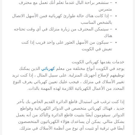
– ستشعر براحة البال عندما تعلم أنك تعمل مع محترف
متمرس
– إذا كانت هناك حالة طوارئ كهربائية فمن الأسهل الاتصال
بالشخص المناسب
– سيتمكن المحترف من زيارة منزلك في أي وقت تحتاجه
هناك
– سيكون من الأسهل العثور على واحد قريب إذا كنت
تعيش في الكويت
خدمات يقدمها كهربائي الكويت
يوجد في الكويت أنواع مختلفة من معلم
كهربائي
الذين يمكنك
توظيفهم لإصلاح أجهزتك المنزلية. على سبيل المثال ، إذا كنت تريد
تغيير الأسلاك في منزلك ، فيجب عليك تعيين كهربائي يعرف النوع
المحدد من الأعمال الكهربائية اللازمة لهذه المهمة بالذات.
إذا كنت ترغب في استبدال قاطع الدائرة القديم الخاص بك بآخر
جديد ، فهناك كهربائي متخصص في الدوائر الكهربائية وقواطع
الدوائر. سيقومون أيضًا بتثبيت قاطع الدائرة والتأكد من أنه يعمل
بشكل مثالي. يمكن أن يساعدك هؤلاء الكهربائيون المتخصصون
أيضًا في ترقية أو تثبيت أي نوع من أنظمة الأسلاك في منزلك.