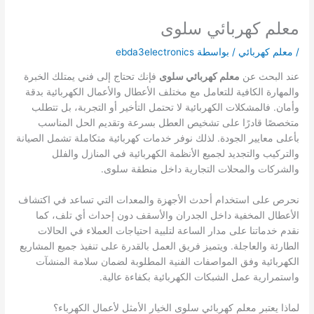
معلم كهربائي سلوى
/
معلم كهربائي
/ بواسطة
ebda3electronics
عند البحث عن
معلم كهربائي سلوى
فإنك تحتاج إلى فني يمتلك الخبرة
والمهارة الكافية للتعامل مع مختلف الأعطال والأعمال الكهربائية بدقة
وأمان. فالمشكلات الكهربائية لا تحتمل التأخير أو التجربة، بل تتطلب
متخصصًا قادرًا على تشخيص العطل بسرعة وتقديم الحل المناسب
بأعلى معايير الجودة. لذلك نوفر خدمات كهربائية متكاملة تشمل الصيانة
والتركيب والتجديد لجميع الأنظمة الكهربائية في المنازل والفلل
والشركات والمحلات التجارية داخل منطقة سلوى.
نحرص على استخدام أحدث الأجهزة والمعدات التي تساعد في اكتشاف
الأعطال المخفية داخل الجدران والأسقف دون إحداث أي تلف، كما
نقدم خدماتنا على مدار الساعة لتلبية احتياجات العملاء في الحالات
الطارئة والعاجلة. ويتميز فريق العمل بالقدرة على تنفيذ جميع المشاريع
الكهربائية وفق المواصفات الفنية المطلوبة لضمان سلامة المنشآت
واستمرارية عمل الشبكات الكهربائية بكفاءة عالية.
لماذا يعتبر معلم كهربائي سلوى الخيار الأمثل لأعمال الكهرباء؟