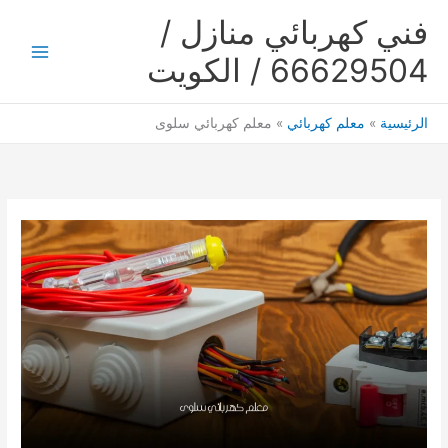
خطي
فني كهربائي منازل /
لى
لمحتوى
66629504 / الكويت
Main
Menu
الرئيسية
معلم كهربائي
معلم كهربائي سلوى