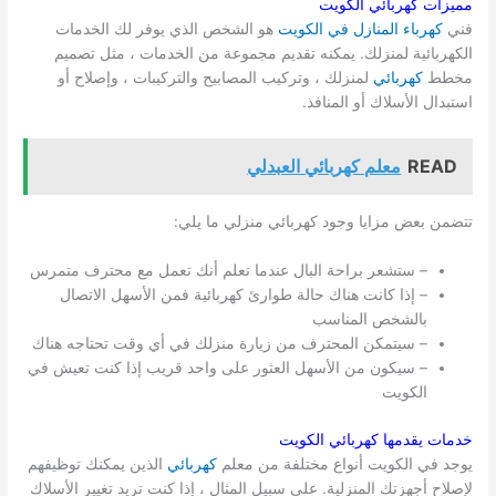
مميزات كهربائي الكويت
فني
كهرباء المنازل في الكويت
هو الشخص الذي يوفر لك الخدمات
الكهربائية لمنزلك. يمكنه تقديم مجموعة من الخدمات ، مثل تصميم
مخطط
كهربائي
لمنزلك ، وتركيب المصابيح والتركيبات ، وإصلاح أو
استبدال الأسلاك أو المنافذ.
READ
معلم كهربائي العبدلي
تتضمن بعض مزايا وجود كهربائي منزلي ما يلي:
– ستشعر براحة البال عندما تعلم أنك تعمل مع محترف متمرس
– إذا كانت هناك حالة طوارئ كهربائية فمن الأسهل الاتصال
بالشخص المناسب
– سيتمكن المحترف من زيارة منزلك في أي وقت تحتاجه هناك
– سيكون من الأسهل العثور على واحد قريب إذا كنت تعيش في
الكويت
خدمات يقدمها كهربائي
الكويت
يوجد في الكويت أنواع مختلفة من معلم
كهربائي
الذين يمكنك توظيفهم
لإصلاح أجهزتك المنزلية. على سبيل المثال ، إذا كنت تريد تغيير الأسلاك