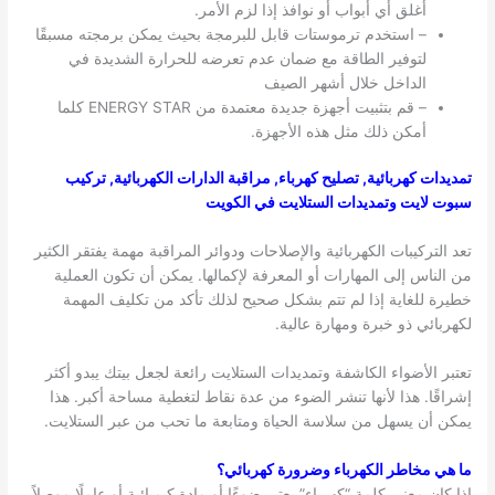
أغلق أي أبواب أو نوافذ إذا لزم الأمر.
– استخدم ترموستات قابل للبرمجة بحيث يمكن برمجته مسبقًا
لتوفير الطاقة مع ضمان عدم تعرضه للحرارة الشديدة في
الداخل خلال أشهر الصيف
– قم بتثبيت أجهزة جديدة معتمدة من ENERGY STAR كلما
أمكن ذلك مثل هذه الأجهزة.
تمديدات كهربائية, تصليح كهرباء, مراقبة الدارات الكهربائية, تركيب
سبوت لايت وتمديدات الستلايت في الكويت
تعد التركيبات الكهربائية والإصلاحات ودوائر المراقبة مهمة يفتقر الكثير
من الناس إلى المهارات أو المعرفة لإكمالها. يمكن أن تكون العملية
خطيرة للغاية إذا لم تتم بشكل صحيح لذلك تأكد من تكليف المهمة
لكهربائي ذو خبرة ومهارة عالية.
تعتبر الأضواء الكاشفة وتمديدات الستلايت رائعة لجعل بيتك يبدو أكثر
إشراقًا. هذا لأنها تنشر الضوء من عدة نقاط لتغطية مساحة أكبر. هذا
يمكن أن يسهل من سلاسة الحياة ومتابعة ما تحب من عبر الستلايت.
ما هي مخاطر الكهرباء وضرورة كهربائي؟
إذا كان معنى كلمة “كهرباء” يعتبر ضوءًا أو مادة كيميائية أو عاملًا موصلاً