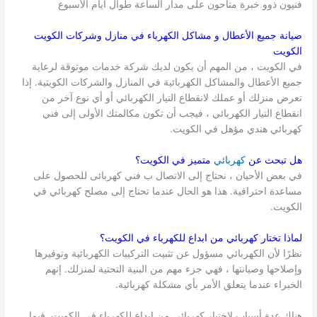
فنيون ذوو خبرة متاحون على مدار الساعة طوال أيام الأسبوع
صيانة جميع الأعطال و مشاكل الكهرباء في منازل وشركات
الكويت
الكويت
في الكويت ، من المهم أن يكون لديك شركة خدمات موثوقة لرعاية
جميع الأعطال والمشاكل الكهربائية في المنازل والشركات الكويتية. إذا
تعرض منزلك أو عملك لانقطاع التيار الكهربائي أو أي نوع آخر من
انقطاع التيار الكهربائي ، فيجب أن تكون مكالمتك الأولى إلى فني
كهربائي هندي مؤهل في الكويت.
هل تبحث عن
كهربائي
متميز في
الكويت
؟
في بعض الأحيان ، نحتاج إلى الاتصال ب فني كهربائى للحصول على
مساعدة احترافية. هذا هو الحال عندما تحتاج إلى مصلح كهربائي في
الكويت.
لماذا تختار كهربائي من ابداع للكهرباء في
الكويت
؟
نظرًا لأن الكهربائي مسؤول عن تثبيت التركيبات الكهربائية وتوفيرها
وإصلاحها وصيانتها ، فهي جزء مهم من البنية التحتية لمنزلك. إنهم
الخبراء عندما يتعلق الأمر بأي مشكلة كهربائية.
هناك عدة أسباب لاختيار كهربائي من إبداع للكهرباء في الكويت. فيما