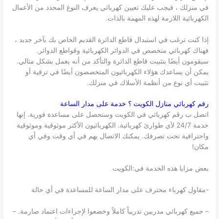
في منزلك ، فيجب عليك تعيين كهربائي يعرف النوع المحدد من الأعمال
الكهربائية اللازمة لهذه المهمة بالذات.
إذا كنت ترغب في استبدال قاطع الدائرة القديم الخاص بك بآخر جديد ،
فهناك كهربائي متخصص في الدوائر الكهربائية وقواطع الدوائر.
سيقومون أيضًا بتثبيت قاطع الدائرة والتأكد من أنه يعمل بشكل مثالي.
يمكن أن يساعدك هؤلاء الكهربائيون المتخصصون أيضًا في ترقية أو
تثبيت أي نوع من أنظمة الأسلاك في منزلك.
رقم كهربائي منازل
الكويت
؟ خدمة على مدار الساعة
اتصل ب رقم كهربائي في الكويت وستحصل على مساعدة فورية. إنها
خدمة 24/7 لأي طوارئ كهربائية. الكهربائيون الأكثر موثوقية وموثوقية
واحترافية تحت تصرفك. يمكنك الاتصال بهم في أي وقت وفي أي
مكان!
بعض مزايا هذه الخدمة في:الكويت
-مقاول كهرباء محترف على مدار الساعة للمساعدة في أي حالة
– جميع كهربائي مدربين تدريباً كاملاً وخضعوا لإجراءات اعتماد صارمة. –