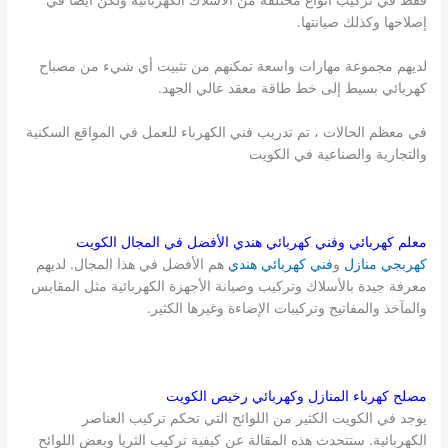
فقط في تركيب أنواع مختلفة من الأسلاك الكهربائية ولكن أيضًا في
إصلاحها وكذلك صيانتها.
لديهم مجموعة مهارات واسعة تمكنهم من تثبيت أي شيء من مصباح
كهربائي بسيط إلى خط طاقة معقد عالي الجهد.
في معظم الحالات ، تم تدريب فني الكهرباء للعمل في المواقع السكنية
والتجارية والصناعية في الكويت
معلم كهربائي وفني كهربائي هندي الأفضل في المجال
الكويت
كهربجي منازل
و
فني كهربائي هندي
هم الأفضل في هذا المجال. لديهم
معرفة جيدة بالأسلاك وتركيب وصيانة الأجهزة الكهربائية مثل المقابس
والمآخذ والمفاتيح وتركيبات الإضاءة وغيرها الكثير.
مصلح كهرباء المنازل وكهربائي رخيص
الكويت
يوجد في الكويت الكثير من اللوائح التي تحكم تركيب العناصر
الكهربائية. ستتحدث هذه المقالة عن كيفية تركيب الثريا وبعض اللوائح