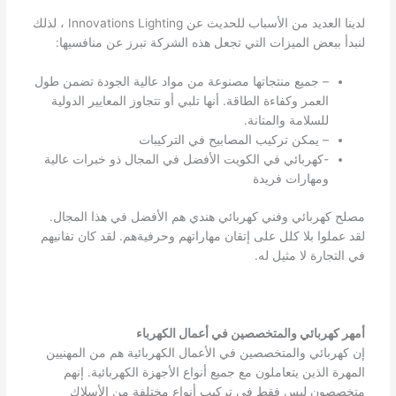
لدينا العديد من الأسباب للحديث عن Innovations Lighting ، لذلك
لنبدأ ببعض الميزات التي تجعل هذه الشركة تبرز عن منافسيها:
– جميع منتجاتها مصنوعة من مواد عالية الجودة تضمن طول
العمر وكفاءة الطاقة. أنها تلبي أو تتجاوز المعايير الدولية
للسلامة والمتانة.
– يمكن تركيب المصابيح في التركيبات
-كهربائي في الكويت الأفضل في المجال ذو خبرات عالية
ومهارات فريدة
مصلح كهربائي وفني كهربائي هندي هم الأفضل في هذا المجال.
لقد عملوا بلا كلل على إتقان مهاراتهم وحرفيةهم. لقد كان تفانيهم
في التجارة لا مثيل له.
أمهر كهربائي والمتخصصين في أعمال الكهرباء
إن كهربائي والمتخصصين في الأعمال الكهربائية هم من المهنيين
المهرة الذين يتعاملون مع جميع أنواع الأجهزة الكهربائية. إنهم
متخصصون ليس فقط في تركيب أنواع مختلفة من الأسلاك