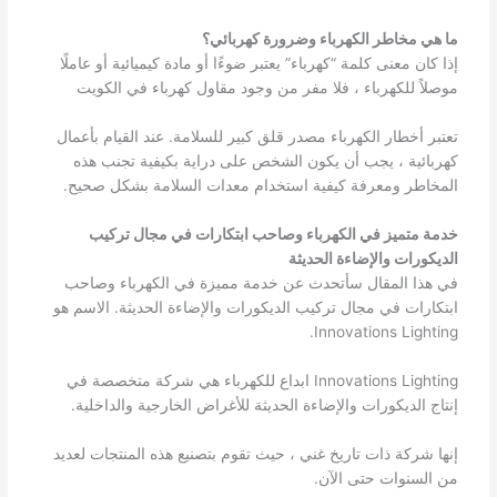
ما هي مخاطر الكهرباء وضرورة كهربائي؟
إذا كان معنى كلمة “كهرباء” يعتبر ضوءًا أو مادة كيميائية أو عاملًا
موصلاً للكهرباء ، فلا مفر من وجود مقاول كهرباء في الكويت
تعتبر أخطار الكهرباء مصدر قلق كبير للسلامة. عند القيام بأعمال
كهربائية ، يجب أن يكون الشخص على دراية بكيفية تجنب هذه
المخاطر ومعرفة كيفية استخدام معدات السلامة بشكل صحيح.
خدمة متميز في الكهرباء وصاحب ابتكارات في مجال تركيب
الديكورات والإضاءة الحديثة
في هذا المقال سأتحدث عن خدمة مميزة في الكهرباء وصاحب
ابتكارات في مجال تركيب الديكورات والإضاءة الحديثة. الاسم هو
Innovations Lighting.
Innovations Lighting ابداع للكهرباء هي شركة متخصصة في
إنتاج الديكورات والإضاءة الحديثة للأغراض الخارجية والداخلية.
إنها شركة ذات تاريخ غني ، حيث تقوم بتصنيع هذه المنتجات لعديد
من السنوات حتى الآن.