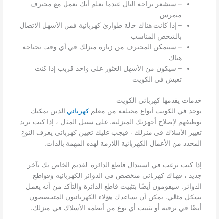
– ستشعر براحة البال عندما تعلم أنك تعمل مع محترف
متمرس
– إذا كانت هناك حالة طوارئ كهربائية فمن الأسهل الاتصال
بالشخص المناسب
– سيتمكن المحترف من زيارة منزلك في أي وقت تحتاجه
هناك
– سيكون من الأسهل العثور على واحد قريب إذا كنت
تعيش في الكويت
خدمات يقدمها كهربائي الكويت
يوجد في الكويت أنواع مختلفة من معلم
كهربائي
الذين يمكنك
توظيفهم لإصلاح أجهزتك المنزلية. على سبيل المثال ، إذا كنت تريد
تغيير الأسلاك في منزلك ، فيجب عليك تعيين كهربائي يعرف النوع
المحدد من الأعمال الكهربائية اللازمة لهذه المهمة بالذات.
إذا كنت ترغب في استبدال قاطع الدائرة القديم الخاص بك بآخر
جديد ، فهناك كهربائي متخصص في الدوائر الكهربائية وقواطع
الدوائر. سيقومون أيضًا بتثبيت قاطع الدائرة والتأكد من أنه يعمل
بشكل مثالي. يمكن أن يساعدك هؤلاء الكهربائيون المتخصصون
أيضًا في ترقية أو تثبيت أي نوع من أنظمة الأسلاك في منزلك.