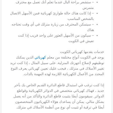
– ستشعر براحة البال عندما تعلم أنك تعمل مع محترف
متمرس
– إذا كانت هناك حالة طوارئ كهربائية فمن الأسهل الاتصال
بالشخص المناسب
– سيتمكن المحترف من زيارة منزلك في أي وقت تحتاجه
هناك
– سيكون من الأسهل العثور على واحد قريب إذا كنت
تعيش في الكويت
خدمات يقدمها كهربائي الكويت
يوجد في الكويت أنواع مختلفة من معلم
كهربائي
الذين يمكنك
توظيفهم لإصلاح أجهزتك المنزلية. على سبيل المثال ، إذا كنت تريد
تغيير الأسلاك في منزلك ، فيجب عليك تعيين كهربائي يعرف النوع
المحدد من الأعمال الكهربائية اللازمة لهذه المهمة بالذات.
إذا كنت ترغب في استبدال قاطع الدائرة القديم الخاص بك بآخر
جديد ، فهناك كهربائي متخصص في الدوائر الكهربائية وقواطع
الدوائر. سيقومون أيضًا بتثبيت قاطع الدائرة والتأكد من أنه يعمل
بشكل مثالي. يمكن أن يساعدك هؤلاء الكهربائيون المتخصصون
أيضًا في ترقية أو تثبيت أي نوع من أنظمة الأسلاك في منزلك.