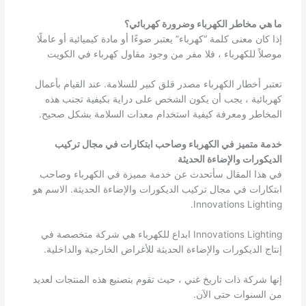
ما هي مخاطر الكهرباء وضرورة كهربائي؟
إذا كان معنى كلمة “كهرباء” يعتبر ضوءًا أو مادة كيميائية أو عاملًا
موصلاً للكهرباء ، فلا مفر من وجود مقاول كهرباء في الكويت
تعتبر أخطار الكهرباء مصدر قلق كبير للسلامة. عند القيام بأعمال
كهربائية ، يجب أن يكون الشخص على دراية بكيفية تجنب هذه
المخاطر ومعرفة كيفية استخدام معدات السلامة بشكل صحيح.
خدمة متميز في الكهرباء وصاحب ابتكارات في مجال تركيب
الديكورات والإضاءة الحديثة
في هذا المقال سأتحدث عن خدمة مميزة في الكهرباء وصاحب
ابتكارات في مجال تركيب الديكورات والإضاءة الحديثة. الاسم هو
Innovations Lighting.
Innovations Lighting ابداع للكهرباء هي شركة متخصصة في
إنتاج الديكورات والإضاءة الحديثة للأغراض الخارجية والداخلية.
إنها شركة ذات تاريخ غني ، حيث تقوم بتصنيع هذه المنتجات لعديد
من السنوات حتى الآن.