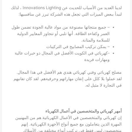
لدينا العديد من الأسباب للحديث عن Innovations Lighting ، لذلك
لنبدأ ببعض الميزات التي تجعل هذه الشركة تبرز عن منافسيها:
– جميع منتجاتها مصنوعة من مواد عالية الجودة تضمن طول
العمر وكفاءة الطاقة. أنها تلبي أو تتجاوز المعايير الدولية
للسلامة والمتانة.
– يمكن تركيب المصابيح في التركيبات
-كهربائي في الكويت الأفضل في المجال ذو خبرات عالية
ومهارات فريدة
مصلح كهربائي وفني كهربائي هندي هم الأفضل في هذا المجال.
لقد عملوا بلا كلل على إتقان مهاراتهم وحرفيةهم. لقد كان تفانيهم
في التجارة لا مثيل له.
أمهر كهربائي والمتخصصين في أعمال الكهرباء
إن كهربائي والمتخصصين في الأعمال الكهربائية هم من المهنيين
المهرة الذين يتعاملون مع جميع أنواع الأجهزة الكهربائية. إنهم
متخصصون ليس فقط في تركيب أنواع مختلفة من الأسلاك