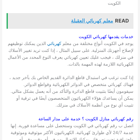
الكويت
READ
معلم كهربائي العقيلة
خدمات يقدمها كهربائي
الكويت
يوجد في الكويت أنواع مختلفة من معلم
كهربائي
الذين يمكنك توظيفهم
لإصلاح أجهزتك المنزلية. على سبيل المثال ، إذا كنت تريد تغيير الأسلاك
في منزلك ، فيجب عليك تعيين كهربائي يعرف النوع المحدد من الأعمال
الكهربائية اللازمة لهذه المهمة بالذات.
إذا كنت ترغب في استبدال قاطع الدائرة القديم الخاص بك بآخر جديد ،
فهناك كهربائي متخصص في الدوائر الكهربائية وقواطع الدوائر.
سيقومون أيضًا بتثبيت قاطع الدائرة والتأكد من أنه يعمل بشكل مثالي.
يمكن أن يساعدك هؤلاء الكهربائيون المتخصصون أيضًا في ترقية أو
تثبيت أي نوع من أنظمة الأسلاك في منزلك.
رقم كهربائي منازل
الكويت
؟ خدمة على مدار الساعة
اتصل ب رقم كهربائي في الكويت وستحصل على مساعدة فورية. إنها
خدمة 24/7 لأي طوارئ كهربائية. الكهربائيون الأكثر موثوقية وموثوقية
واحترافية تحت تصرفك. يمكنك الاتصال بهم في أي وقت وفي أي