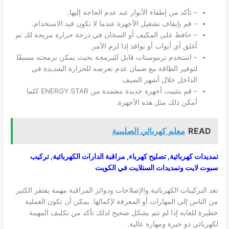
– تأكد من إطفاء الأنوار عند عدم الحاجة إليها.
– قم بإيقاف تشغيل الأجهزة عندما لا تكون قيد الاستخدام.
– حافظ على المكيف أو السخان في درجة حرارة مريحة لك ثم
أغلق أي أبواب أو نوافذ إذا لزم الأمر.
– استخدم ترموستات قابل للبرمجة بحيث يمكن برمجته مسبقًا
لتوفير الطاقة مع ضمان عدم تعرضه للحرارة الشديدة في
الداخل خلال أشهر الصيف
– قم بتثبيت أجهزة جديدة معتمدة من ENERGY STAR كلما
أمكن ذلك مثل هذه الأجهزة.
READ
معلم كهربائي الصليبية
تمديدات كهربائية, تصليح كهرباء, مراقبة الدارات الكهربائية, تركيب
سبوت لايت وتمديدات الستلايت في الكويت
تعد التركيبات الكهربائية والإصلاحات ودوائر المراقبة مهمة يفتقر الكثير
من الناس إلى المهارات أو المعرفة لإكمالها. يمكن أن تكون العملية
خطيرة للغاية إذا لم تتم بشكل صحيح لذلك تأكد من تكليف المهمة
لكهربائي ذو خبرة ومهارة عالية.