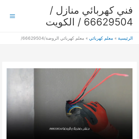
خطي
فني كهربائي منازل /
لى
لمحتوى
66629504 / الكويت
Main
Menu
الرئيسية
معلم كهربائي
معلم كهربائي الروضة/66629504/