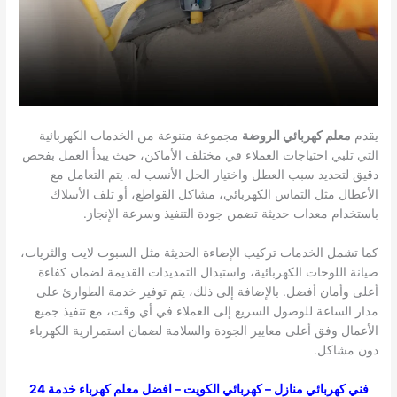
يقدم
معلم كهربائي الروضة
مجموعة متنوعة من الخدمات الكهربائية
التي تلبي احتياجات العملاء في مختلف الأماكن، حيث يبدأ العمل بفحص
دقيق لتحديد سبب العطل واختيار الحل الأنسب له. يتم التعامل مع
الأعطال مثل التماس الكهربائي، مشاكل القواطع، أو تلف الأسلاك
باستخدام معدات حديثة تضمن جودة التنفيذ وسرعة الإنجاز.
كما تشمل الخدمات تركيب الإضاءة الحديثة مثل السبوت لايت والثريات،
صيانة اللوحات الكهربائية، واستبدال التمديدات القديمة لضمان كفاءة
أعلى وأمان أفضل. بالإضافة إلى ذلك، يتم توفير خدمة الطوارئ على
مدار الساعة للوصول السريع إلى العملاء في أي وقت، مع تنفيذ جميع
الأعمال وفق أعلى معايير الجودة والسلامة لضمان استمرارية الكهرباء
دون مشاكل.
فني كهربائي منازل – كهربائي الكويت – افضل معلم كهرباء خدمة 24