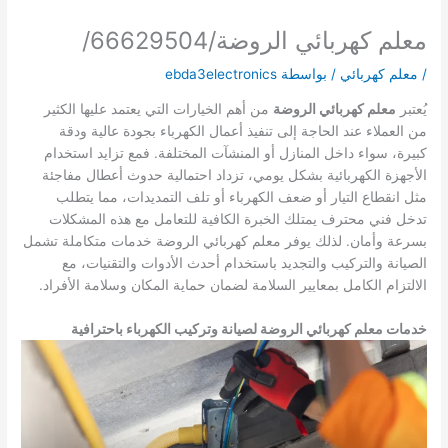
معلم كهربائي الروضة/66629504/
/
معلم كهربائي
/ بواسطة
ebda3electronics
يُعتبر
معلم كهربائي الروضة
من أهم الخيارات التي يعتمد عليها الكثير
من العملاء عند الحاجة إلى تنفيذ أعمال الكهرباء بجودة عالية ودقة
كبيرة، سواء داخل المنازل أو المنشآت المختلفة. فمع تزايد استخدام
الأجهزة الكهربائية بشكل يومي، تزداد احتمالية حدوث أعطال مفاجئة
مثل انقطاع التيار أو ضعف الكهرباء أو تلف التمديدات، مما يتطلب
تدخل فني محترف يمتلك الخبرة الكافية للتعامل مع هذه المشكلات
بسرعة وأمان. لذلك يوفر معلم كهربائي الروضة خدمات متكاملة تشمل
الصيانة والتركيب والتجديد باستخدام أحدث الأدوات والتقنيات، مع
الالتزام الكامل بمعايير السلامة لضمان حماية المكان وسلامة الأفراد.
خدمات معلم كهربائي الروضة لصيانة وتركيب الكهرباء باحترافية