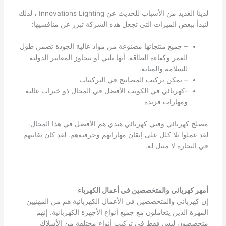
لدينا العديد من الأسباب للحديث عن Innovations Lighting ، لذلك
لنبدأ ببعض الميزات التي تجعل هذه الشركة تبرز عن منافسيها:
– جميع منتجاتها مصنوعة من مواد عالية الجودة تضمن طول
العمر وكفاءة الطاقة. أنها تلبي أو تتجاوز المعايير الدولية
للسلامة والمتانة.
– يمكن تركيب المصابيح في التركيبات
-كهربائي في الكويت الأفضل في المجال ذو خبرات عالية
ومهارات فريدة
مصلح كهربائي وفني كهربائي هندي هم الأفضل في هذا المجال.
لقد عملوا بلا كلل على إتقان مهاراتهم وحرفيةهم. لقد كان تفانيهم
في التجارة لا مثيل له.
أمهر كهربائي والمتخصصين في أعمال الكهرباء
إن كهربائي والمتخصصين في الأعمال الكهربائية هم من المهنيين
المهرة الذين يتعاملون مع جميع أنواع الأجهزة الكهربائية. إنهم
متخصصون ليس فقط في تركيب أنواع مختلفة من الأسلاك