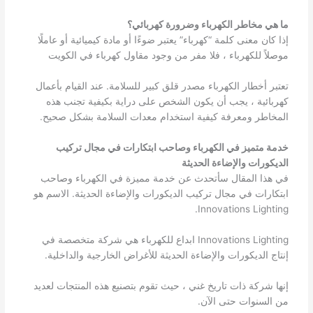
ما هي مخاطر الكهرباء وضرورة كهربائي؟
إذا كان معنى كلمة “كهرباء” يعتبر ضوءًا أو مادة كيميائية أو عاملًا
موصلاً للكهرباء ، فلا مفر من وجود مقاول كهرباء في الكويت
تعتبر أخطار الكهرباء مصدر قلق كبير للسلامة. عند القيام بأعمال
كهربائية ، يجب أن يكون الشخص على دراية بكيفية تجنب هذه
المخاطر ومعرفة كيفية استخدام معدات السلامة بشكل صحيح.
خدمة متميز في الكهرباء وصاحب ابتكارات في مجال تركيب
الديكورات والإضاءة الحديثة
في هذا المقال سأتحدث عن خدمة مميزة في الكهرباء وصاحب
ابتكارات في مجال تركيب الديكورات والإضاءة الحديثة. الاسم هو
Innovations Lighting.
Innovations Lighting ابداع للكهرباء هي شركة متخصصة في
إنتاج الديكورات والإضاءة الحديثة للأغراض الخارجية والداخلية.
إنها شركة ذات تاريخ غني ، حيث تقوم بتصنيع هذه المنتجات لعديد
من السنوات حتى الآن.