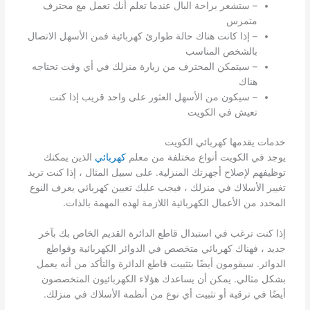
– ستشعر براحة البال عندما تعلم أنك تعمل مع محترف
متمرس
– إذا كانت هناك حالة طوارئ كهربائية فمن الأسهل الاتصال
بالشخص المناسب
– سيتمكن المحترف من زيارة منزلك في أي وقت تحتاجه
هناك
– سيكون من الأسهل العثور على واحد قريب إذا كنت
تعيش في الكويت
خدمات يقدمها كهربائي الكويت
يوجد في الكويت أنواع مختلفة من معلم
كهربائي
الذين يمكنك
توظيفهم لإصلاح أجهزتك المنزلية. على سبيل المثال ، إذا كنت تريد
تغيير الأسلاك في منزلك ، فيجب عليك تعيين كهربائي يعرف النوع
المحدد من الأعمال الكهربائية اللازمة لهذه المهمة بالذات.
إذا كنت ترغب في استبدال قاطع الدائرة القديم الخاص بك بآخر
جديد ، فهناك كهربائي متخصص في الدوائر الكهربائية وقواطع
الدوائر. سيقومون أيضًا بتثبيت قاطع الدائرة والتأكد من أنه يعمل
بشكل مثالي. يمكن أن يساعدك هؤلاء الكهربائيون المتخصصون
أيضًا في ترقية أو تثبيت أي نوع من أنظمة الأسلاك في منزلك.