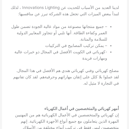
لدينا العديد من الأسباب للحديث عن Innovations Lighting ، لذلك
لنبدأ ببعض الميزات التي تجعل هذه الشركة تبرز عن منافسيها:
– جميع منتجاتها مصنوعة من مواد عالية الجودة تضمن طول
العمر وكفاءة الطاقة. أنها تلبي أو تتجاوز المعايير الدولية
للسلامة والمتانة.
– يمكن تركيب المصابيح في التركيبات
-كهربائي في الكويت الأفضل في المجال ذو خبرات عالية
ومهارات فريدة
مصلح كهربائي وفني كهربائي هندي هم الأفضل في هذا المجال.
لقد عملوا بلا كلل على إتقان مهاراتهم وحرفيةهم. لقد كان تفانيهم
في التجارة لا مثيل له.
أمهر كهربائي والمتخصصين في أعمال الكهرباء
إن كهربائي والمتخصصين في الأعمال الكهربائية هم من المهنيين
المهرة الذين يتعاملون مع جميع أنواع الأجهزة الكهربائية. إنهم
متخصصون ليس فقط في تركيب أنواع مختلفة من الأسلاك