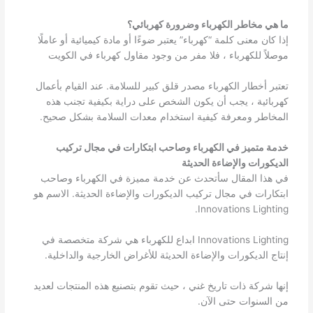
ما هي مخاطر الكهرباء وضرورة كهربائي؟
إذا كان معنى كلمة “كهرباء” يعتبر ضوءًا أو مادة كيميائية أو عاملًا
موصلاً للكهرباء ، فلا مفر من وجود مقاول كهرباء في الكويت
تعتبر أخطار الكهرباء مصدر قلق كبير للسلامة. عند القيام بأعمال
كهربائية ، يجب أن يكون الشخص على دراية بكيفية تجنب هذه
المخاطر ومعرفة كيفية استخدام معدات السلامة بشكل صحيح.
خدمة متميز في الكهرباء وصاحب ابتكارات في مجال تركيب
الديكورات والإضاءة الحديثة
في هذا المقال سأتحدث عن خدمة مميزة في الكهرباء وصاحب
ابتكارات في مجال تركيب الديكورات والإضاءة الحديثة. الاسم هو
Innovations Lighting.
Innovations Lighting ابداع للكهرباء هي شركة متخصصة في
إنتاج الديكورات والإضاءة الحديثة للأغراض الخارجية والداخلية.
إنها شركة ذات تاريخ غني ، حيث تقوم بتصنيع هذه المنتجات لعديد
من السنوات حتى الآن.