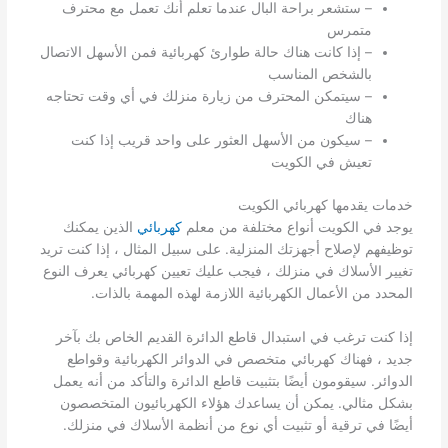
– ستشعر براحة البال عندما تعلم أنك تعمل مع محترف
متمرس
– إذا كانت هناك حالة طوارئ كهربائية فمن الأسهل الاتصال
بالشخص المناسب
– سيتمكن المحترف من زيارة منزلك في أي وقت تحتاجه
هناك
– سيكون من الأسهل العثور على واحد قريب إذا كنت
تعيش في الكويت
خدمات يقدمها كهربائي الكويت
يوجد في الكويت أنواع مختلفة من معلم
كهربائي
الذين يمكنك
توظيفهم لإصلاح أجهزتك المنزلية. على سبيل المثال ، إذا كنت تريد
تغيير الأسلاك في منزلك ، فيجب عليك تعيين كهربائي يعرف النوع
المحدد من الأعمال الكهربائية اللازمة لهذه المهمة بالذات.
إذا كنت ترغب في استبدال قاطع الدائرة القديم الخاص بك بآخر
جديد ، فهناك كهربائي متخصص في الدوائر الكهربائية وقواطع
الدوائر. سيقومون أيضًا بتثبيت قاطع الدائرة والتأكد من أنه يعمل
بشكل مثالي. يمكن أن يساعدك هؤلاء الكهربائيون المتخصصون
أيضًا في ترقية أو تثبيت أي نوع من أنظمة الأسلاك في منزلك.