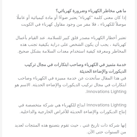
ما هي مخاطر الكهرباء وضرورة كهربائي؟
إذا كان معنى كلمة “كهرباء” يعتبر ضوءًا أو مادة كيميائية أو عاملًا
موصلاً للكهرباء ، فلا مفر من وجود مقاول كهرباء في الكويت
تعتبر أخطار الكهرباء مصدر قلق كبير للسلامة. عند القيام بأعمال
كهربائية ، يجب أن يكون الشخص على دراية بكيفية تجنب هذه
المخاطر ومعرفة كيفية استخدام معدات السلامة بشكل صحيح.
خدمة متميز في الكهرباء وصاحب ابتكارات في مجال تركيب
الديكورات والإضاءة الحديثة
في هذا المقال سأتحدث عن خدمة مميزة في الكهرباء وصاحب
ابتكارات في مجال تركيب الديكورات والإضاءة الحديثة. الاسم هو
Innovations Lighting.
Innovations Lighting ابداع للكهرباء هي شركة متخصصة في
إنتاج الديكورات والإضاءة الحديثة للأغراض الخارجية والداخلية.
إنها شركة ذات تاريخ غني ، حيث تقوم بتصنيع هذه المنتجات لعديد
من السنوات حتى الآن.