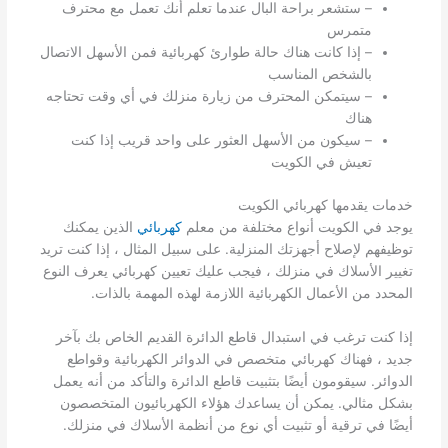
– ستشعر براحة البال عندما تعلم أنك تعمل مع محترف
متمرس
– إذا كانت هناك حالة طوارئ كهربائية فمن الأسهل الاتصال
بالشخص المناسب
– سيتمكن المحترف من زيارة منزلك في أي وقت تحتاجه
هناك
– سيكون من الأسهل العثور على واحد قريب إذا كنت
تعيش في الكويت
خدمات يقدمها كهربائي الكويت
يوجد في الكويت أنواع مختلفة من معلم
كهربائي
الذين يمكنك
توظيفهم لإصلاح أجهزتك المنزلية. على سبيل المثال ، إذا كنت تريد
تغيير الأسلاك في منزلك ، فيجب عليك تعيين كهربائي يعرف النوع
المحدد من الأعمال الكهربائية اللازمة لهذه المهمة بالذات.
إذا كنت ترغب في استبدال قاطع الدائرة القديم الخاص بك بآخر
جديد ، فهناك كهربائي متخصص في الدوائر الكهربائية وقواطع
الدوائر. سيقومون أيضًا بتثبيت قاطع الدائرة والتأكد من أنه يعمل
بشكل مثالي. يمكن أن يساعدك هؤلاء الكهربائيون المتخصصون
أيضًا في ترقية أو تثبيت أي نوع من أنظمة الأسلاك في منزلك.