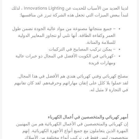
لدينا العديد من الأسباب للحديث عن Innovations Lighting ، لذلك
لنبدأ ببعض الميزات التي تجعل هذه الشركة تبرز عن منافسيها:
– جميع منتجاتها مصنوعة من مواد عالية الجودة تضمن طول
العمر وكفاءة الطاقة. أنها تلبي أو تتجاوز المعايير الدولية
للسلامة والمتانة.
– يمكن تركيب المصابيح في التركيبات
-كهربائي في الكويت الأفضل في المجال ذو خبرات عالية
ومهارات فريدة
مصلح كهربائي وفني كهربائي هندي هم الأفضل في هذا المجال.
لقد عملوا بلا كلل على إتقان مهاراتهم وحرفيةهم. لقد كان تفانيهم
في التجارة لا مثيل له.
أمهر كهربائي والمتخصصين في أعمال الكهرباء
إن كهربائي والمتخصصين في الأعمال الكهربائية هم من المهنيين
المهرة الذين يتعاملون مع جميع أنواع الأجهزة الكهربائية. إنهم
متخصصون ليس فقط في تركيب أنواع مختلفة من الأسلاك