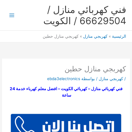
خطي
فني كهربائي منازل /
لى
لمحتوى
66629504 / الكويت
Main
Menu
الرئيسية
كهربجي منازل
كهربجي منازل حطين
كهربجي منازل حطين
/
كهربجي منازل
/ بواسطة
ebda3electronics
فني كهربائي منازل – كهربائي الكويت – افضل معلم كهرباء خدمة 24
ساعة