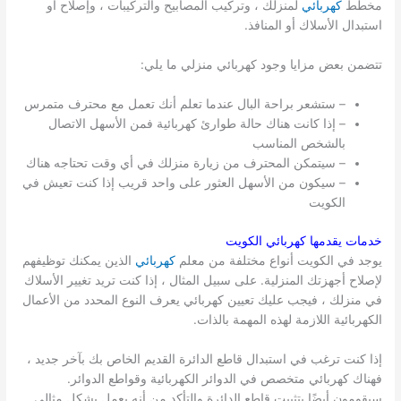
مخطط
كهربائي
لمنزلك ، وتركيب المصابيح والتركيبات ، وإصلاح أو
استبدال الأسلاك أو المنافذ.
تتضمن بعض مزايا وجود كهربائي منزلي ما يلي:
– ستشعر براحة البال عندما تعلم أنك تعمل مع محترف متمرس
– إذا كانت هناك حالة طوارئ كهربائية فمن الأسهل الاتصال
بالشخص المناسب
– سيتمكن المحترف من زيارة منزلك في أي وقت تحتاجه هناك
– سيكون من الأسهل العثور على واحد قريب إذا كنت تعيش في
الكويت
خدمات يقدمها كهربائي
الكويت
يوجد في الكويت أنواع مختلفة من معلم
كهربائي
الذين يمكنك توظيفهم
لإصلاح أجهزتك المنزلية. على سبيل المثال ، إذا كنت تريد تغيير الأسلاك
في منزلك ، فيجب عليك تعيين كهربائي يعرف النوع المحدد من الأعمال
الكهربائية اللازمة لهذه المهمة بالذات.
إذا كنت ترغب في استبدال قاطع الدائرة القديم الخاص بك بآخر جديد ،
فهناك كهربائي متخصص في الدوائر الكهربائية وقواطع الدوائر.
سيقومون أيضًا بتثبيت قاطع الدائرة والتأكد من أنه يعمل بشكل مثالي.