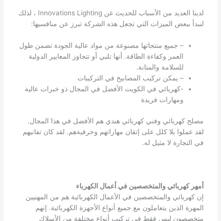
لدينا العديد من الأسباب للحديث عن Innovations Lighting ، لذلك
لنبدأ ببعض الميزات التي تجعل هذه الشركة تبرز عن منافسيها:
– جميع منتجاتها مصنوعة من مواد عالية الجودة تضمن طول
العمر وكفاءة الطاقة. أنها تلبي أو تتجاوز المعايير الدولية
للسلامة والمتانة.
– يمكن تركيب المصابيح في التركيبات
-كهربائي في الكويت الأفضل في المجال ذو خبرات عالية
ومهارات فريدة
مصلح كهربائي وفني كهربائي هندي هم الأفضل في هذا المجال.
لقد عملوا بلا كلل على إتقان مهاراتهم وحرفيةهم. لقد كان تفانيهم
في التجارة لا مثيل له.
أمهر كهربائي والمتخصصين في أعمال الكهرباء
إن كهربائي والمتخصصين في الأعمال الكهربائية هم من المهنيين
المهرة الذين يتعاملون مع جميع أنواع الأجهزة الكهربائية. إنهم
متخصصون ليس فقط في تركيب أنواع مختلفة من الأسلاك