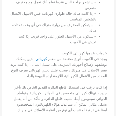
– ستشعر براحة البال عندما تعلم أنك تعمل مع محترف
متمرس
– إذا كانت هناك حالة طوارئ كهربائية فمن الأسهل الاتصال
بالشخص المناسب
– سيتمكن المحترف من زيارة منزلك في أي وقت تحتاجه
هناك
– سيكون من الأسهل العثور على واحد قريب إذا كنت
تعيش في الكويت
خدمات يقدمها كهربائي الكويت
يوجد في الكويت أنواع مختلفة من معلم
كهربائي
الذين يمكنك
توظيفهم لإصلاح أجهزتك المنزلية. على سبيل المثال ، إذا كنت تريد
تغيير الأسلاك في منزلك ، فيجب عليك تعيين كهربائي يعرف النوع
المحدد من الأعمال الكهربائية اللازمة لهذه المهمة بالذات.
إذا كنت ترغب في استبدال قاطع الدائرة القديم الخاص بك بآخر
جديد ، فهناك كهربائي متخصص في الدوائر الكهربائية وقواطع
الدوائر. سيقومون أيضًا بتثبيت قاطع الدائرة والتأكد من أنه يعمل
بشكل مثالي. يمكن أن يساعدك هؤلاء الكهربائيون المتخصصون
أيضًا في ترقية أو تثبيت أي نوع من أنظمة الأسلاك في منزلك.