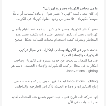
ما هي مخاطر الكهرباء وضرورة كهربائي؟
إذا كان معنى كلمة “كهرباء” يعتبر ضوءًا أو مادة كيميائية أو عاملًا
موصلاً للكهرباء ، فلا مفر من وجود مقاول كهرباء في الكويت
تعتبر أخطار الكهرباء مصدر قلق كبير للسلامة. عند القيام بأعمال
كهربائية ، يجب أن يكون الشخص على دراية بكيفية تجنب هذه
المخاطر ومعرفة كيفية استخدام معدات السلامة بشكل صحيح.
خدمة متميز في الكهرباء وصاحب ابتكارات في مجال تركيب
الديكورات والإضاءة الحديثة
في هذا المقال سأتحدث عن خدمة مميزة في الكهرباء وصاحب
ابتكارات في مجال تركيب الديكورات والإضاءة الحديثة. الاسم هو
Innovations Lighting.
Innovations Lighting ابداع للكهرباء هي شركة متخصصة في
إنتاج الديكورات والإضاءة الحديثة للأغراض الخارجية والداخلية.
إنها شركة ذات تاريخ غني ، حيث تقوم بتصنيع هذه المنتجات لعديد
من السنوات حتى الآن.