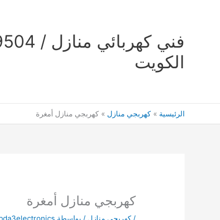
خطي
لى
لمحتوى
الكويت
الرئيسية
كهربجي منازل
كهربجي منازل أمغرة
كهربجي منازل أمغرة
/
كهربجي منازل
/ بواسطة
bda3electronics