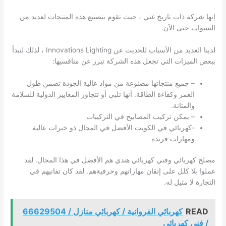
إنها شركة ذات تاريخ غني ، حيث تقوم بتصنيع هذه المنتجات لعديد من
السنوات حتى الآن.
لدينا العديد من الأسباب للحديث عن Innovations Lighting ، لذلك لنبدأ
ببعض الميزات التي تجعل هذه الشركة تبرز عن منافسيها:
– جميع منتجاتها مصنوعة من مواد عالية الجودة تضمن طول
العمر وكفاءة الطاقة. أنها تلبي أو تتجاوز المعايير الدولية للسلامة
والمتانة.
– يمكن تركيب المصابيح في التركيبات
-كهربائي في
الكويت
الأفضل في المجال ذو خبرات عالية
ومهارات فريدة
مصلح كهربائي وفني كهربائي هندي هم الأفضل في هذا المجال. لقد
عملوا بلا كلل على إتقان مهاراتهم وحرفيةهم. لقد كان تفانيهم في
التجارة لا مثيل له.
READ
كهربائي الفروانية / كهربائي منازل / 66629504
/ فني كهربائي