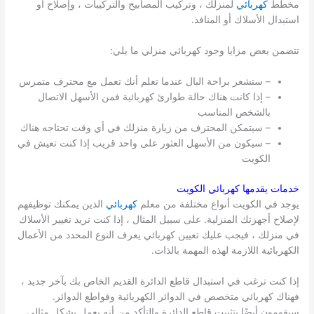
مخطط
كهربائي
لمنزلك ، وتركيب المصابيح والتركيبات ، وإصلاح أو
استبدال الأسلاك أو المنافذ.
تتضمن بعض مزايا وجود كهربائي منزلي ما يلي:
– ستشعر براحة البال عندما تعلم أنك تعمل مع محترف متمرس
– إذا كانت هناك حالة طوارئ كهربائية فمن الأسهل الاتصال
بالشخص المناسب
– سيتمكن المحترف من زيارة منزلك في أي وقت تحتاجه هناك
– سيكون من الأسهل العثور على واحد قريب إذا كنت تعيش في
الكويت
خدمات يقدمها كهربائي
الكويت
يوجد في الكويت أنواع مختلفة من معلم
كهربائي
الذين يمكنك توظيفهم
لإصلاح أجهزتك المنزلية. على سبيل المثال ، إذا كنت تريد تغيير الأسلاك
في منزلك ، فيجب عليك تعيين كهربائي يعرف النوع المحدد من الأعمال
الكهربائية اللازمة لهذه المهمة بالذات.
إذا كنت ترغب في استبدال قاطع الدائرة القديم الخاص بك بآخر جديد ،
فهناك كهربائي متخصص في الدوائر الكهربائية وقواطع الدوائر.
سيقومون أيضًا بتثبيت قاطع الدائرة والتأكد من أنه يعمل بشكل مثالي.