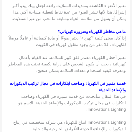
تعتبر الأضواء الكاشفة وتمديدات الستلايت رائعة لجعل بيتك يبدو أكثر
إشراقًا. هذا لأنها تنشر الضوء من عدة نقاط لتغطية مساحة أكبر. هذا
يمكن أن يسهل من سلاسة الحياة ومتابعة ما تحب من عبر الستلايت.
ما هي مخاطر الكهرباء وضرورة كهربائي؟
إذا كان معنى كلمة “كهرباء” يعتبر ضوءًا أو مادة كيميائية أو عاملًا موصلاً
للكهرباء ، فلا مفر من وجود مقاول كهرباء في الكويت
تعتبر أخطار الكهرباء مصدر قلق كبير للسلامة. عند القيام بأعمال
كهربائية ، يجب أن يكون الشخص على دراية بكيفية تجنب هذه المخاطر
ومعرفة كيفية استخدام معدات السلامة بشكل صحيح.
خدمة متميز في الكهرباء وصاحب ابتكارات في مجال تركيب الديكورات
والإضاءة الحديثة
في هذا المقال سأتحدث عن خدمة مميزة في الكهرباء وصاحب
ابتكارات في مجال تركيب الديكورات والإضاءة الحديثة. الاسم هو
Innovations Lighting.
Innovations Lighting ابداع للكهرباء هي شركة متخصصة في إنتاج
الديكورات والإضاءة الحديثة للأغراض الخارجية والداخلية.