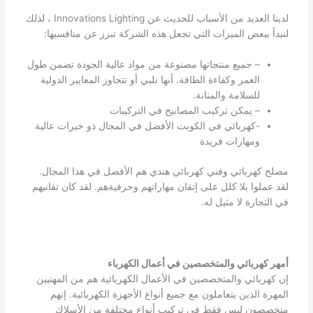
لدينا العديد من الأسباب للحديث عن Innovations Lighting ، لذلك
لنبدأ ببعض الميزات التي تجعل هذه الشركة تبرز عن منافسيها:
– جميع منتجاتها مصنوعة من مواد عالية الجودة تضمن طول
العمر وكفاءة الطاقة. أنها تلبي أو تتجاوز المعايير الدولية
للسلامة والمتانة.
– يمكن تركيب المصابيح في التركيبات
-كهربائي في الكويت الأفضل في المجال ذو خبرات عالية
ومهارات فريدة
مصلح كهربائي وفني كهربائي هندي هم الأفضل في هذا المجال.
لقد عملوا بلا كلل على إتقان مهاراتهم وحرفيةهم. لقد كان تفانيهم
في التجارة لا مثيل له.
أمهر كهربائي والمتخصصين في أعمال الكهرباء
إن كهربائي والمتخصصين في الأعمال الكهربائية هم من المهنيين
المهرة الذين يتعاملون مع جميع أنواع الأجهزة الكهربائية. إنهم
متخصصون ليس فقط في تركيب أنواع مختلفة من الأسلاك