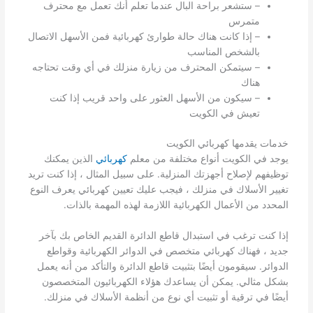
– ستشعر براحة البال عندما تعلم أنك تعمل مع محترف
متمرس
– إذا كانت هناك حالة طوارئ كهربائية فمن الأسهل الاتصال
بالشخص المناسب
– سيتمكن المحترف من زيارة منزلك في أي وقت تحتاجه
هناك
– سيكون من الأسهل العثور على واحد قريب إذا كنت
تعيش في الكويت
خدمات يقدمها كهربائي الكويت
يوجد في الكويت أنواع مختلفة من معلم
كهربائي
الذين يمكنك
توظيفهم لإصلاح أجهزتك المنزلية. على سبيل المثال ، إذا كنت تريد
تغيير الأسلاك في منزلك ، فيجب عليك تعيين كهربائي يعرف النوع
المحدد من الأعمال الكهربائية اللازمة لهذه المهمة بالذات.
إذا كنت ترغب في استبدال قاطع الدائرة القديم الخاص بك بآخر
جديد ، فهناك كهربائي متخصص في الدوائر الكهربائية وقواطع
الدوائر. سيقومون أيضًا بتثبيت قاطع الدائرة والتأكد من أنه يعمل
بشكل مثالي. يمكن أن يساعدك هؤلاء الكهربائيون المتخصصون
أيضًا في ترقية أو تثبيت أي نوع من أنظمة الأسلاك في منزلك.