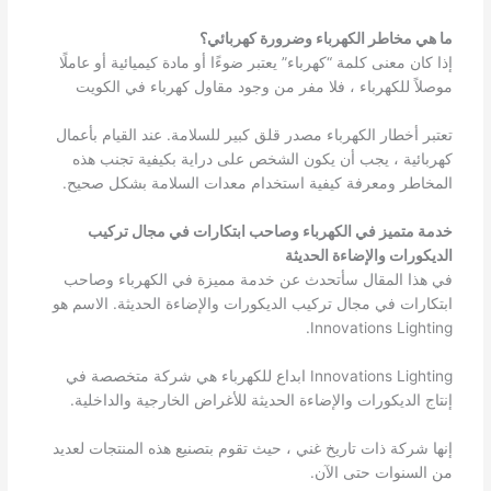
ما هي مخاطر الكهرباء وضرورة كهربائي؟
إذا كان معنى كلمة “كهرباء” يعتبر ضوءًا أو مادة كيميائية أو عاملًا
موصلاً للكهرباء ، فلا مفر من وجود مقاول كهرباء في الكويت
تعتبر أخطار الكهرباء مصدر قلق كبير للسلامة. عند القيام بأعمال
كهربائية ، يجب أن يكون الشخص على دراية بكيفية تجنب هذه
المخاطر ومعرفة كيفية استخدام معدات السلامة بشكل صحيح.
خدمة متميز في الكهرباء وصاحب ابتكارات في مجال تركيب
الديكورات والإضاءة الحديثة
في هذا المقال سأتحدث عن خدمة مميزة في الكهرباء وصاحب
ابتكارات في مجال تركيب الديكورات والإضاءة الحديثة. الاسم هو
Innovations Lighting.
Innovations Lighting ابداع للكهرباء هي شركة متخصصة في
إنتاج الديكورات والإضاءة الحديثة للأغراض الخارجية والداخلية.
إنها شركة ذات تاريخ غني ، حيث تقوم بتصنيع هذه المنتجات لعديد
من السنوات حتى الآن.