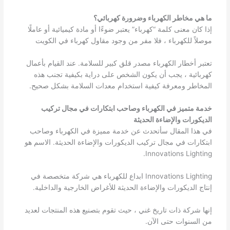
ما هي مخاطر الكهرباء وضرورة كهربائي؟
إذا كان معنى كلمة “كهرباء” يعتبر ضوءًا أو مادة كيميائية أو عاملًا
موصلاً للكهرباء ، فلا مفر من وجود مقاول كهرباء في الكويت
تعتبر أخطار الكهرباء مصدر قلق كبير للسلامة. عند القيام بأعمال
كهربائية ، يجب أن يكون الشخص على دراية بكيفية تجنب هذه
المخاطر ومعرفة كيفية استخدام معدات السلامة بشكل صحيح.
خدمة متميز في الكهرباء وصاحب ابتكارات في مجال تركيب
الديكورات والإضاءة الحديثة
في هذا المقال سأتحدث عن خدمة مميزة في الكهرباء وصاحب
ابتكارات في مجال تركيب الديكورات والإضاءة الحديثة. الاسم هو
Innovations Lighting.
Innovations Lighting ابداع للكهرباء هي شركة متخصصة في
إنتاج الديكورات والإضاءة الحديثة للأغراض الخارجية والداخلية.
إنها شركة ذات تاريخ غني ، حيث تقوم بتصنيع هذه المنتجات لعديد
من السنوات حتى الآن.