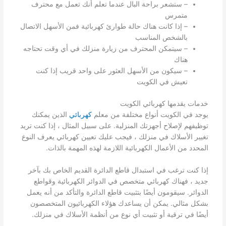
– ستشعر براحة البال عندما تعلم أنك تعمل مع محترف
متمرس
– إذا كانت هناك حالة طوارئ كهربائية فمن الأسهل الاتصال
بالشخص المناسب
– سيتمكن المحترف من زيارة منزلك في أي وقت تحتاجه
هناك
– سيكون من الأسهل العثور على واحد قريب إذا كنت
تعيش في الكويت
خدمات يقدمها كهربائي الكويت
يوجد في الكويت أنواع مختلفة من معلم
كهربائي
الذين يمكنك
توظيفهم لإصلاح أجهزتك المنزلية. على سبيل المثال ، إذا كنت تريد
تغيير الأسلاك في منزلك ، فيجب عليك تعيين كهربائي يعرف النوع
المحدد من الأعمال الكهربائية اللازمة لهذه المهمة بالذات.
إذا كنت ترغب في استبدال قاطع الدائرة القديم الخاص بك بآخر
جديد ، فهناك كهربائي متخصص في الدوائر الكهربائية وقواطع
الدوائر. سيقومون أيضًا بتثبيت قاطع الدائرة والتأكد من أنه يعمل
بشكل مثالي. يمكن أن يساعدك هؤلاء الكهربائيون المتخصصون
أيضًا في ترقية أو تثبيت أي نوع من أنظمة الأسلاك في منزلك.