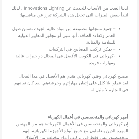
لدينا العديد من الأسباب للحديث عن Innovations Lighting ، لذلك
لنبدأ ببعض الميزات التي تجعل هذه الشركة تبرز عن منافسيها:
– جميع منتجاتها مصنوعة من مواد عالية الجودة تضمن طول
العمر وكفاءة الطاقة. أنها تلبي أو تتجاوز المعايير الدولية
للسلامة والمتانة.
– يمكن تركيب المصابيح في التركيبات
-كهربائي في الكويت الأفضل في المجال ذو خبرات عالية
ومهارات فريدة
مصلح كهربائي وفني كهربائي هندي هم الأفضل في هذا المجال.
لقد عملوا بلا كلل على إتقان مهاراتهم وحرفيةهم. لقد كان تفانيهم
في التجارة لا مثيل له.
أمهر كهربائي والمتخصصين في أعمال الكهرباء
إن كهربائي والمتخصصين في الأعمال الكهربائية هم من المهنيين
المهرة الذين يتعاملون مع جميع أنواع الأجهزة الكهربائية. إنهم
متخصصون ليس فقط في تركيب أنواع مختلفة من الأسلاك