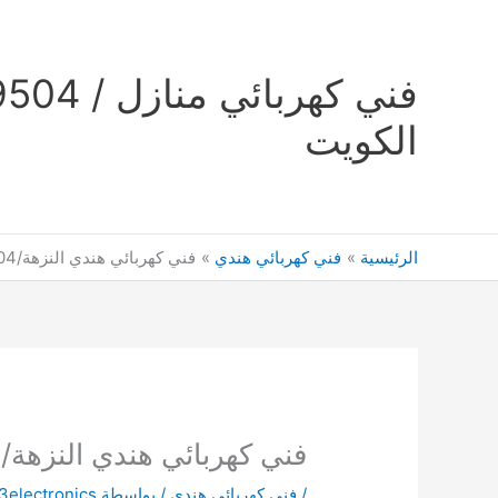
خطي
لى
لمحتوى
الكويت
الرئيسية
فني كهربائي هندي
فني كهربائي هندي النزهة/66629504/
فني كهربائي هندي النزهة/66629504/
/
فني كهربائي هندي
/ بواسطة
3electronics