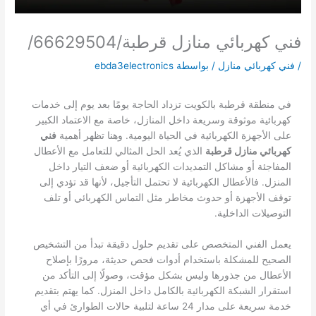
فني كهربائي منازل قرطبة/66629504/
/
فني كهربائي منازل
/ بواسطة
ebda3electronics
في منطقة قرطبة بالكويت تزداد الحاجة يومًا بعد يوم إلى خدمات
كهربائية موثوقة وسريعة داخل المنازل، خاصة مع الاعتماد الكبير
على الأجهزة الكهربائية في الحياة اليومية. وهنا تظهر أهمية
فني
كهربائي منازل قرطبة
الذي يُعد الحل المثالي للتعامل مع الأعطال
المفاجئة أو مشاكل التمديدات الكهربائية أو ضعف التيار داخل
المنزل. فالأعطال الكهربائية لا تحتمل التأجيل، لأنها قد تؤدي إلى
توقف الأجهزة أو حدوث مخاطر مثل التماس الكهربائي أو تلف
التوصيلات الداخلية.
يعمل الفني المتخصص على تقديم حلول دقيقة تبدأ من التشخيص
الصحيح للمشكلة باستخدام أدوات فحص حديثة، مرورًا بإصلاح
الأعطال من جذورها وليس بشكل مؤقت، وصولًا إلى التأكد من
استقرار الشبكة الكهربائية بالكامل داخل المنزل. كما يهتم بتقديم
خدمة سريعة على مدار 24 ساعة لتلبية حالات الطوارئ في أي