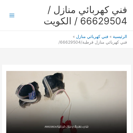
خطي
فني كهربائي منازل /
لى
لمحتوى
66629504 / الكويت
Main
Menu
الرئيسية
فني كهربائي منازل
فني كهربائي منازل قرطبة/66629504/