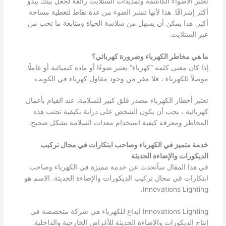
تعتبر الأضواء الكاشفة وتمديدات الستلايت رائعة لجعل بيتك يبدو
أكثر إشراقًا. هذا لأنها تنشر الضوء من عدة نقاط لتغطية مساحة
أكبر. هذا يمكن أن يسهل من سلاسة الحياة ومتابعة ما تحب من
عبر الستلايت.
ما هي مخاطر الكهرباء وضرورة كهربائي؟
إذا كان معنى كلمة “كهرباء” يعتبر ضوءًا أو مادة كيميائية أو عاملًا
موصلاً للكهرباء ، فلا مفر من وجود مقاول كهرباء في الكويت
تعتبر أخطار الكهرباء مصدر قلق كبير للسلامة. عند القيام بأعمال
كهربائية ، يجب أن يكون الشخص على دراية بكيفية تجنب هذه
المخاطر ومعرفة كيفية استخدام معدات السلامة بشكل صحيح.
خدمة متميز في الكهرباء وصاحب ابتكارات في مجال تركيب
الديكورات والإضاءة الحديثة
في هذا المقال سأتحدث عن خدمة مميزة في الكهرباء وصاحب
ابتكارات في مجال تركيب الديكورات والإضاءة الحديثة. الاسم هو
Innovations Lighting.
Innovations Lighting ابداع للكهرباء هي شركة متخصصة في
إنتاج الديكورات والإضاءة الحديثة للأغراض الخارجية والداخلية.