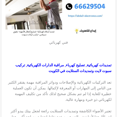
فني كهربائي
تمديدات كهربائية, تصليح كهرباء, مراقبة الدارات الكهربائية, تركيب
سبوت لايت وتمديدات الستلايت في الكويت
تعد التركيبات الكهربائية والإصلاحات ودوائر المراقبة مهمة يفتقر الكثير
من الناس إلى المهارات أو المعرفة لإكمالها. يمكن أن تكون العملية
خطيرة للغاية إذا لم تتم بشكل صحيح لذلك تأكد من تكليف المهمة
لكهربائي ذو خبرة ومهارة عالية.
تعتبر الأضواء الكاشفة وتمديدات الستلايت رائعة لجعل بيتك يبدو أكثر
إشراقًا. هذا لأنها تنشر الضوء من عدة نقاط لتغطية مساحة أكبر. هذا