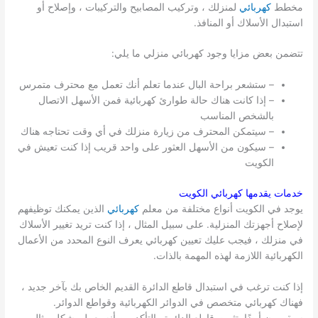
مخطط
كهربائي
لمنزلك ، وتركيب المصابيح والتركيبات ، وإصلاح أو
استبدال الأسلاك أو المنافذ.
تتضمن بعض مزايا وجود كهربائي منزلي ما يلي:
– ستشعر براحة البال عندما تعلم أنك تعمل مع محترف متمرس
– إذا كانت هناك حالة طوارئ كهربائية فمن الأسهل الاتصال
بالشخص المناسب
– سيتمكن المحترف من زيارة منزلك في أي وقت تحتاجه هناك
– سيكون من الأسهل العثور على واحد قريب إذا كنت تعيش في
الكويت
خدمات يقدمها كهربائي
الكويت
يوجد في الكويت أنواع مختلفة من معلم
كهربائي
الذين يمكنك توظيفهم
لإصلاح أجهزتك المنزلية. على سبيل المثال ، إذا كنت تريد تغيير الأسلاك
في منزلك ، فيجب عليك تعيين كهربائي يعرف النوع المحدد من الأعمال
الكهربائية اللازمة لهذه المهمة بالذات.
إذا كنت ترغب في استبدال قاطع الدائرة القديم الخاص بك بآخر جديد ،
فهناك كهربائي متخصص في الدوائر الكهربائية وقواطع الدوائر.
سيقومون أيضًا بتثبيت قاطع الدائرة والتأكد من أنه يعمل بشكل مثالي.