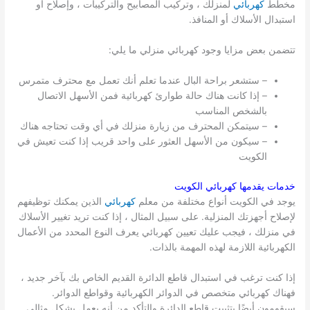
مخطط
كهربائي
لمنزلك ، وتركيب المصابيح والتركيبات ، وإصلاح أو
استبدال الأسلاك أو المنافذ.
تتضمن بعض مزايا وجود كهربائي منزلي ما يلي:
– ستشعر براحة البال عندما تعلم أنك تعمل مع محترف متمرس
– إذا كانت هناك حالة طوارئ كهربائية فمن الأسهل الاتصال
بالشخص المناسب
– سيتمكن المحترف من زيارة منزلك في أي وقت تحتاجه هناك
– سيكون من الأسهل العثور على واحد قريب إذا كنت تعيش في
الكويت
خدمات يقدمها كهربائي
الكويت
يوجد في الكويت أنواع مختلفة من معلم
كهربائي
الذين يمكنك توظيفهم
لإصلاح أجهزتك المنزلية. على سبيل المثال ، إذا كنت تريد تغيير الأسلاك
في منزلك ، فيجب عليك تعيين كهربائي يعرف النوع المحدد من الأعمال
الكهربائية اللازمة لهذه المهمة بالذات.
إذا كنت ترغب في استبدال قاطع الدائرة القديم الخاص بك بآخر جديد ،
فهناك كهربائي متخصص في الدوائر الكهربائية وقواطع الدوائر.
سيقومون أيضًا بتثبيت قاطع الدائرة والتأكد من أنه يعمل بشكل مثالي.