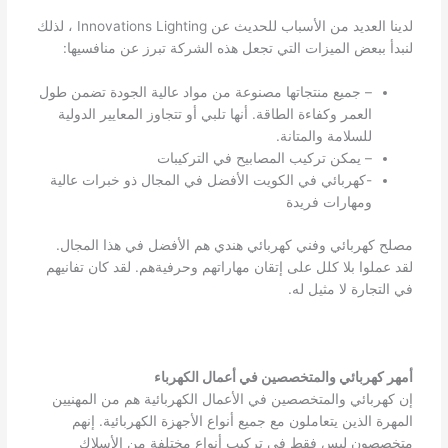
لدينا العديد من الأسباب للحديث عن Innovations Lighting ، لذلك
لنبدأ ببعض الميزات التي تجعل هذه الشركة تبرز عن منافسيها:
– جميع منتجاتها مصنوعة من مواد عالية الجودة تضمن طول
العمر وكفاءة الطاقة. أنها تلبي أو تتجاوز المعايير الدولية
للسلامة والمتانة.
– يمكن تركيب المصابيح في التركيبات
-كهربائي في الكويت الأفضل في المجال ذو خبرات عالية
ومهارات فريدة
مصلح كهربائي وفني كهربائي هندي هم الأفضل في هذا المجال.
لقد عملوا بلا كلل على إتقان مهاراتهم وحرفيةهم. لقد كان تفانيهم
في التجارة لا مثيل له.
أمهر كهربائي والمتخصصين في أعمال الكهرباء
إن كهربائي والمتخصصين في الأعمال الكهربائية هم من المهنيين
المهرة الذين يتعاملون مع جميع أنواع الأجهزة الكهربائية. إنهم
متخصصون ليس فقط في تركيب أنواع مختلفة من الأسلاك