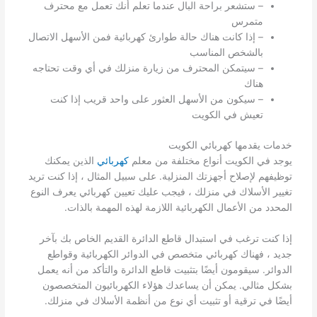
– ستشعر براحة البال عندما تعلم أنك تعمل مع محترف
متمرس
– إذا كانت هناك حالة طوارئ كهربائية فمن الأسهل الاتصال
بالشخص المناسب
– سيتمكن المحترف من زيارة منزلك في أي وقت تحتاجه
هناك
– سيكون من الأسهل العثور على واحد قريب إذا كنت
تعيش في الكويت
خدمات يقدمها كهربائي الكويت
يوجد في الكويت أنواع مختلفة من معلم
كهربائي
الذين يمكنك
توظيفهم لإصلاح أجهزتك المنزلية. على سبيل المثال ، إذا كنت تريد
تغيير الأسلاك في منزلك ، فيجب عليك تعيين كهربائي يعرف النوع
المحدد من الأعمال الكهربائية اللازمة لهذه المهمة بالذات.
إذا كنت ترغب في استبدال قاطع الدائرة القديم الخاص بك بآخر
جديد ، فهناك كهربائي متخصص في الدوائر الكهربائية وقواطع
الدوائر. سيقومون أيضًا بتثبيت قاطع الدائرة والتأكد من أنه يعمل
بشكل مثالي. يمكن أن يساعدك هؤلاء الكهربائيون المتخصصون
أيضًا في ترقية أو تثبيت أي نوع من أنظمة الأسلاك في منزلك.