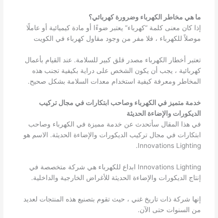
ما هي مخاطر الكهرباء وضرورة كهربائي؟
إذا كان معنى كلمة “كهرباء” يعتبر ضوءًا أو مادة كيميائية أو عاملًا
موصلاً للكهرباء ، فلا مفر من وجود مقاول كهرباء في الكويت
تعتبر أخطار الكهرباء مصدر قلق كبير للسلامة. عند القيام بأعمال
كهربائية ، يجب أن يكون الشخص على دراية بكيفية تجنب هذه
المخاطر ومعرفة كيفية استخدام معدات السلامة بشكل صحيح.
خدمة متميز في الكهرباء وصاحب ابتكارات في مجال تركيب
الديكورات والإضاءة الحديثة
في هذا المقال سأتحدث عن خدمة مميزة في الكهرباء وصاحب
ابتكارات في مجال تركيب الديكورات والإضاءة الحديثة. الاسم هو
Innovations Lighting.
Innovations Lighting ابداع للكهرباء هي شركة متخصصة في
إنتاج الديكورات والإضاءة الحديثة للأغراض الخارجية والداخلية.
إنها شركة ذات تاريخ غني ، حيث تقوم بتصنيع هذه المنتجات لعديد
من السنوات حتى الآن.