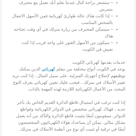
– ستشعر براحة البال عندما تعلم أنك تعمل مع محترف
متمرس
– إذا كانت هناك حالة طوارئ كهربائية فمن الأسهل الاتصال
بالشخص المناسب
– سيتمكن المحترف من زيارة منزلك في أي وقت تحتاجه
هناك
– سيكون من الأسهل العثور على واحد قريب إذا كنت
تعيش في الكويت
خدمات يقدمها كهربائي الكويت
يوجد في الكويت أنواع مختلفة من معلم
كهربائي
الذين يمكنك
توظيفهم لإصلاح أجهزتك المنزلية. على سبيل المثال ، إذا كنت تريد
تغيير الأسلاك في منزلك ، فيجب عليك تعيين كهربائي يعرف النوع
المحدد من الأعمال الكهربائية اللازمة لهذه المهمة بالذات.
إذا كنت ترغب في استبدال قاطع الدائرة القديم الخاص بك بآخر
جديد ، فهناك كهربائي متخصص في الدوائر الكهربائية وقواطع
الدوائر. سيقومون أيضًا بتثبيت قاطع الدائرة والتأكد من أنه يعمل
بشكل مثالي. يمكن أن يساعدك هؤلاء الكهربائيون المتخصصون
أيضًا في ترقية أو تثبيت أي نوع من أنظمة الأسلاك في منزلك.