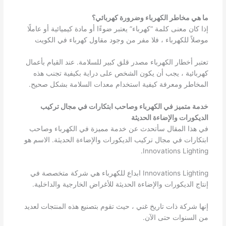
ما هي مخاطر الكهرباء وضرورة كهربائي؟
إذا كان معنى كلمة “كهرباء” يعتبر ضوءًا أو مادة كيميائية أو عاملًا
موصلاً للكهرباء ، فلا مفر من وجود مقاول كهرباء في الكويت
تعتبر أخطار الكهرباء مصدر قلق كبير للسلامة. عند القيام بأعمال
كهربائية ، يجب أن يكون الشخص على دراية بكيفية تجنب هذه
المخاطر ومعرفة كيفية استخدام معدات السلامة بشكل صحيح.
خدمة متميز في الكهرباء وصاحب ابتكارات في مجال تركيب
الديكورات والإضاءة الحديثة
في هذا المقال سأتحدث عن خدمة مميزة في الكهرباء وصاحب
ابتكارات في مجال تركيب الديكورات والإضاءة الحديثة. الاسم هو
Innovations Lighting.
Innovations Lighting ابداع للكهرباء هي شركة متخصصة في
إنتاج الديكورات والإضاءة الحديثة للأغراض الخارجية والداخلية.
إنها شركة ذات تاريخ غني ، حيث تقوم بتصنيع هذه المنتجات لعديد
من السنوات حتى الآن.