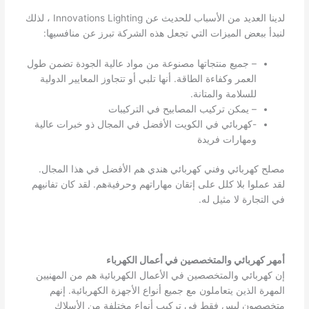
لدينا العديد من الأسباب للحديث عن Innovations Lighting ، لذلك
لنبدأ ببعض الميزات التي تجعل هذه الشركة تبرز عن منافسيها:
– جميع منتجاتها مصنوعة من مواد عالية الجودة تضمن طول
العمر وكفاءة الطاقة. أنها تلبي أو تتجاوز المعايير الدولية
للسلامة والمتانة.
– يمكن تركيب المصابيح في التركيبات
-كهربائي في الكويت الأفضل في المجال ذو خبرات عالية
ومهارات فريدة
مصلح كهربائي وفني كهربائي هندي هم الأفضل في هذا المجال.
لقد عملوا بلا كلل على إتقان مهاراتهم وحرفيةهم. لقد كان تفانيهم
في التجارة لا مثيل له.
أمهر كهربائي والمتخصصين في أعمال الكهرباء
إن كهربائي والمتخصصين في الأعمال الكهربائية هم من المهنيين
المهرة الذين يتعاملون مع جميع أنواع الأجهزة الكهربائية. إنهم
متخصصون ليس فقط في تركيب أنواع مختلفة من الأسلاك