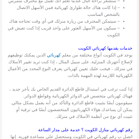
– ستشعر براحة البال عندما تعلم أنك تعمل مع محترف متمرس
– إذا كانت هناك حالة طوارئ كهربائية فمن الأسهل الاتصال
بالشخص المناسب
– سيتمكن المحترف من زيارة منزلك في أي وقت تحتاجه هناك
– سيكون من الأسهل العثور على واحد قريب إذا كنت تعيش في
الكويت
خدمات يقدمها كهربائي
الكويت
يوجد في الكويت أنواع مختلفة من معلم
كهربائي
الذين يمكنك توظيفهم
لإصلاح أجهزتك المنزلية. على سبيل المثال ، إذا كنت تريد تغيير الأسلاك
في منزلك ، فيجب عليك تعيين كهربائي يعرف النوع المحدد من الأعمال
الكهربائية اللازمة لهذه المهمة بالذات.
إذا كنت ترغب في استبدال قاطع الدائرة القديم الخاص بك بآخر جديد ،
فهناك كهربائي متخصص في الدوائر الكهربائية وقواطع الدوائر.
سيقومون أيضًا بتثبيت قاطع الدائرة والتأكد من أنه يعمل بشكل مثالي.
يمكن أن يساعدك هؤلاء الكهربائيون المتخصصون أيضًا في ترقية أو
تثبيت أي نوع من أنظمة الأسلاك في منزلك.
رقم كهربائي منازل
الكويت
؟ خدمة على مدار الساعة
اتصل ب رقم كهربائي في الكويت وستحصل على مساعدة فورية. إنها