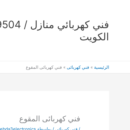
خطي
لى
لمحتوى
الكويت
الرئيسية
فني كهربائى
فني كهربائى المقوع
فني كهربائى المقوع
/
فني كهربائى
/ بواسطة
ebda3electronics