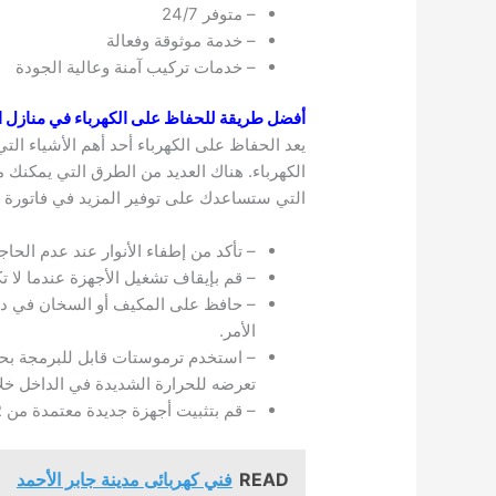
– متوفر 24/7
– خدمة موثوقة وفعالة
– خدمات تركيب آمنة وعالية الجودة
أفضل طريقة للحفاظ على الكهرباء في منازل ا
يعد الحفاظ على الكهرباء أحد أهم الأشياء التي
الكهرباء. هناك العديد من الطرق التي يمكنك م
التي ستساعدك على توفير المزيد في فاتورة ال
– تأكد من إطفاء الأنوار عند عدم الحاجة
– قم بإيقاف تشغيل الأجهزة عندما لا ت
– حافظ على المكيف أو السخان في درجة
الأمر.
– استخدم ترموستات قابل للبرمجة بحي
تعرضه للحرارة الشديدة في الداخل خ
– قم بتثبيت أجهزة جديدة معتمدة من ENERGY STAR كلما أمكن ذلك مثل هذه الأجهزة.
READ
فني كهربائى مدينة جابر الأحمد