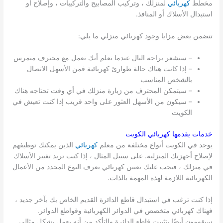
مخطط
كهربائي
لمنزلك ، وتركيب المصابيح والتركيبات ، وإصلاح أو
استبدال الأسلاك أو المنافذ.
تتضمن بعض مزايا وجود كهربائي منزلي ما يلي:
– ستشعر براحة البال عندما تعلم أنك تعمل مع محترف متمرس
– إذا كانت هناك حالة طوارئ كهربائية فمن الأسهل الاتصال
بالشخص المناسب
– سيتمكن المحترف من زيارة منزلك في أي وقت تحتاجه هناك
– سيكون من الأسهل العثور على واحد قريب إذا كنت تعيش في
الكويت
خدمات يقدمها كهربائي
الكويت
يوجد في الكويت أنواع مختلفة من معلم
كهربائي
الذين يمكنك توظيفهم
لإصلاح أجهزتك المنزلية. على سبيل المثال ، إذا كنت تريد تغيير الأسلاك
في منزلك ، فيجب عليك تعيين كهربائي يعرف النوع المحدد من الأعمال
الكهربائية اللازمة لهذه المهمة بالذات.
إذا كنت ترغب في استبدال قاطع الدائرة القديم الخاص بك بآخر جديد ،
فهناك كهربائي متخصص في الدوائر الكهربائية وقواطع الدوائر.
سيقومون أيضًا بتثبيت قاطع الدائرة والتأكد من أنه يعمل بشكل مثالي.