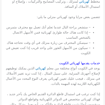
مخطط
كهربائي
لمنزلك ، وتركيب المصابيح والتركيبات ، وإصلاح أو
استبدال الأسلاك أو المنافذ.
تتضمن بعض مزايا وجود كهربائي منزلي ما يلي:
– ستشعر براحة البال عندما تعلم أنك تعمل مع محترف متمرس
– إذا كانت هناك حالة طوارئ كهربائية فمن الأسهل الاتصال
بالشخص المناسب
– سيتمكن المحترف من زيارة منزلك في أي وقت تحتاجه هناك
– سيكون من الأسهل العثور على واحد قريب إذا كنت تعيش في
الكويت
خدمات يقدمها كهربائي
الكويت
يوجد في الكويت أنواع مختلفة من معلم
كهربائي
الذين يمكنك توظيفهم
لإصلاح أجهزتك المنزلية. على سبيل المثال ، إذا كنت تريد تغيير الأسلاك
في منزلك ، فيجب عليك تعيين كهربائي يعرف النوع المحدد من الأعمال
الكهربائية اللازمة لهذه المهمة بالذات.
إذا كنت ترغب في استبدال قاطع الدائرة القديم الخاص بك بآخر جديد ،
فهناك كهربائي متخصص في الدوائر الكهربائية وقواطع الدوائر.
سيقومون أيضًا بتثبيت قاطع الدائرة والتأكد من أنه يعمل بشكل مثالي.