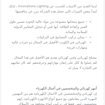
لدينا العديد من الأسباب للحديث عن Innovations Lighting ، لذلك
لنبدأ ببعض الميزات التي تجعل هذه الشركة تبرز عن منافسيها:
– جميع منتجاتها مصنوعة من مواد عالية الجودة تضمن طول
العمر وكفاءة الطاقة. أنها تلبي أو تتجاوز المعايير الدولية
للسلامة والمتانة.
– يمكن تركيب المصابيح في التركيبات
-كهربائي في الكويت الأفضل في المجال ذو خبرات عالية
ومهارات فريدة
مصلح كهربائي وفني كهربائي هندي هم الأفضل في هذا المجال.
لقد عملوا بلا كلل على إتقان مهاراتهم وحرفيةهم. لقد كان تفانيهم
في التجارة لا مثيل له.
أمهر كهربائي والمتخصصين في أعمال الكهرباء
إن كهربائي والمتخصصين في الأعمال الكهربائية هم من المهنيين
المهرة الذين يتعاملون مع جميع أنواع الأجهزة الكهربائية. إنهم
متخصصون ليس فقط في تركيب أنواع مختلفة من الأسلاك