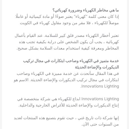
ما هي مخاطر الكهرباء وضرورة كهربائي؟
إذا كان معنى كلمة “كهرباء” يعتبر ضوءًا أو مادة كيميائية أو عاملًا
موصلاً للكهرباء ، فلا مفر من وجود مقاول كهرباء في الكويت
تعتبر أخطار الكهرباء مصدر قلق كبير للسلامة. عند القيام بأعمال
كهربائية ، يجب أن يكون الشخص على دراية بكيفية تجنب هذه
المخاطر ومعرفة كيفية استخدام معدات السلامة بشكل صحيح.
خدمة متميز في الكهرباء وصاحب ابتكارات في مجال تركيب
الديكورات والإضاءة الحديثة
في هذا المقال سأتحدث عن خدمة مميزة في الكهرباء وصاحب
ابتكارات في مجال تركيب الديكورات والإضاءة الحديثة. الاسم هو
Innovations Lighting.
Innovations Lighting ابداع للكهرباء هي شركة متخصصة في
إنتاج الديكورات والإضاءة الحديثة للأغراض الخارجية والداخلية.
إنها شركة ذات تاريخ غني ، حيث تقوم بتصنيع هذه المنتجات لعديد
من السنوات حتى الآن.