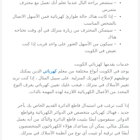
– ستشعر براحة البال عندما تعلم أنك تعمل مع محترف
متمرس
– إذا كانت هناك حالة طوارئ كهربائية فمن الأسهل الاتصال
بالشخص المناسب
– سيتمكن المحترف من زيارة منزلك في أي وقت تحتاجه
هناك
– سيكون من الأسهل العثور على واحد قريب إذا كنت
تعيش في الكويت
خدمات يقدمها كهربائي الكويت
يوجد في الكويت أنواع مختلفة من معلم
كهربائي
الذين يمكنك
توظيفهم لإصلاح أجهزتك المنزلية. على سبيل المثال ، إذا كنت تريد
تغيير الأسلاك في منزلك ، فيجب عليك تعيين كهربائي يعرف النوع
المحدد من الأعمال الكهربائية اللازمة لهذه المهمة بالذات.
إذا كنت ترغب في استبدال قاطع الدائرة القديم الخاص بك بآخر
جديد ، فهناك كهربائي متخصص في الدوائر الكهربائية وقواطع
الدوائر. سيقومون أيضًا بتثبيت قاطع الدائرة والتأكد من أنه يعمل
بشكل مثالي. يمكن أن يساعدك هؤلاء الكهربائيون المتخصصون
أيضًا في ترقية أو تثبيت أي نوع من أنظمة الأسلاك في منزلك.