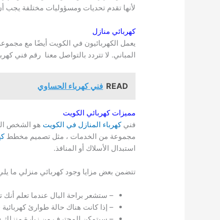
لأنها تقدم تحديات ومسؤوليات مختلفة يجب أن
كهربائي منازل
يعمل الكهربائيون في الكويت أيضًا مع مجموع
المباني. لا تتردد بالتواصل معنا رقم فني كهرب
READ
فني كهرباء الحساوي
مميزات كهربائي الكويت
فني
كهرباء المنازل في الكويت
هو الشخص الذي
مجموعة من الخدمات ، مثل تصميم مخطط
كه
استبدال الأسلاك أو المنافذ.
تتضمن بعض مزايا وجود كهربائي منزلي ما يلي
– ستشعر براحة البال عندما تعلم أن
– إذا كانت هناك حالة طوارئ كهربائي
– سيتمكن المحترف من زيارة منزلك ف