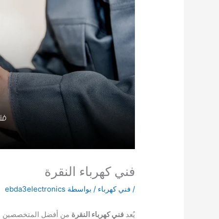
فني كهرباء النقرة
/
فني كهرباء
/ بواسطة
ebda3electronics
يُعد
فني كهرباء النقرة
من أفضل المتخصصين في أ