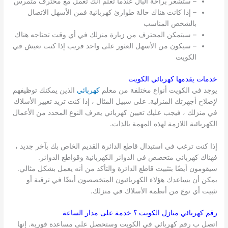
– ستشعر براحة البال عندما تعلم أنك تعمل مع محترف متمرس
– إذا كانت هناك حالة طوارئ كهربائية فمن الأسهل الاتصال
بالشخص المناسب
– سيتمكن المحترف من زيارة منزلك في أي وقت تحتاجه هناك
– سيكون من الأسهل العثور على واحد قريب إذا كنت تعيش في
الكويت
خدمات يقدمها كهربائي
الكويت
يوجد في الكويت أنواع مختلفة من معلم
كهربائي
الذين يمكنك توظيفهم
لإصلاح أجهزتك المنزلية. على سبيل المثال ، إذا كنت تريد تغيير الأسلاك
في منزلك ، فيجب عليك تعيين كهربائي يعرف النوع المحدد من الأعمال
الكهربائية اللازمة لهذه المهمة بالذات.
إذا كنت ترغب في استبدال قاطع الدائرة القديم الخاص بك بآخر جديد ،
فهناك كهربائي متخصص في الدوائر الكهربائية وقواطع الدوائر.
سيقومون أيضًا بتثبيت قاطع الدائرة والتأكد من أنه يعمل بشكل مثالي.
يمكن أن يساعدك هؤلاء الكهربائيون المتخصصون أيضًا في ترقية أو
تثبيت أي نوع من أنظمة الأسلاك في منزلك.
رقم كهربائي منازل
الكويت
؟ خدمة على مدار الساعة
اتصل ب رقم كهربائي في الكويت وستحصل على مساعدة فورية. إنها