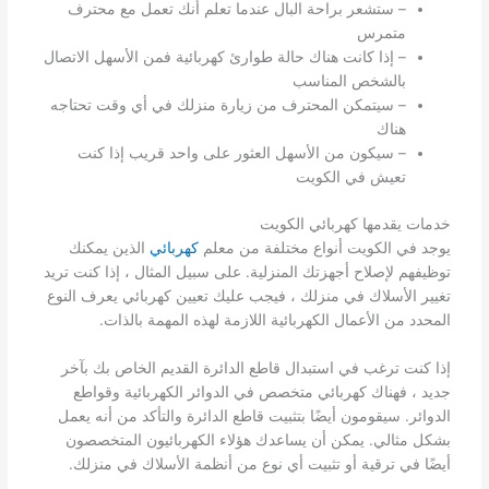
– ستشعر براحة البال عندما تعلم أنك تعمل مع محترف
متمرس
– إذا كانت هناك حالة طوارئ كهربائية فمن الأسهل الاتصال
بالشخص المناسب
– سيتمكن المحترف من زيارة منزلك في أي وقت تحتاجه
هناك
– سيكون من الأسهل العثور على واحد قريب إذا كنت
تعيش في الكويت
خدمات يقدمها كهربائي الكويت
يوجد في الكويت أنواع مختلفة من معلم
كهربائي
الذين يمكنك
توظيفهم لإصلاح أجهزتك المنزلية. على سبيل المثال ، إذا كنت تريد
تغيير الأسلاك في منزلك ، فيجب عليك تعيين كهربائي يعرف النوع
المحدد من الأعمال الكهربائية اللازمة لهذه المهمة بالذات.
إذا كنت ترغب في استبدال قاطع الدائرة القديم الخاص بك بآخر
جديد ، فهناك كهربائي متخصص في الدوائر الكهربائية وقواطع
الدوائر. سيقومون أيضًا بتثبيت قاطع الدائرة والتأكد من أنه يعمل
بشكل مثالي. يمكن أن يساعدك هؤلاء الكهربائيون المتخصصون
أيضًا في ترقية أو تثبيت أي نوع من أنظمة الأسلاك في منزلك.