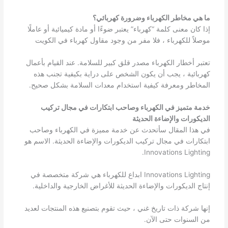
ما هي مخاطر الكهرباء وضرورة كهربائي؟
إذا كان معنى كلمة “كهرباء” يعتبر ضوءًا أو مادة كيميائية أو عاملًا
موصلاً للكهرباء ، فلا مفر من وجود مقاول كهرباء في الكويت
تعتبر أخطار الكهرباء مصدر قلق كبير للسلامة. عند القيام بأعمال
كهربائية ، يجب أن يكون الشخص على دراية بكيفية تجنب هذه
المخاطر ومعرفة كيفية استخدام معدات السلامة بشكل صحيح.
خدمة متميز في الكهرباء وصاحب ابتكارات في مجال تركيب
الديكورات والإضاءة الحديثة
في هذا المقال سأتحدث عن خدمة مميزة في الكهرباء وصاحب
ابتكارات في مجال تركيب الديكورات والإضاءة الحديثة. الاسم هو
Innovations Lighting.
Innovations Lighting ابداع للكهرباء هي شركة متخصصة في
إنتاج الديكورات والإضاءة الحديثة للأغراض الخارجية والداخلية.
إنها شركة ذات تاريخ غني ، حيث تقوم بتصنيع هذه المنتجات لعديد
من السنوات حتى الآن.