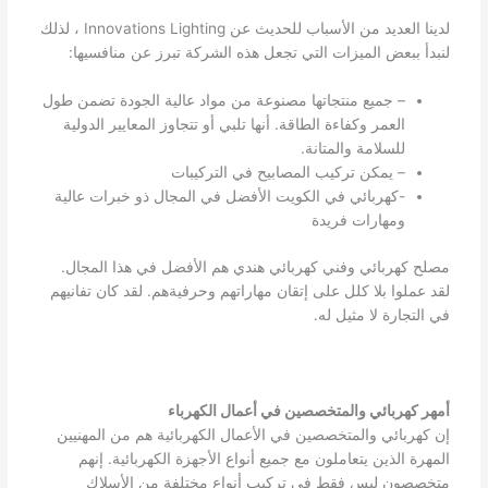
لدينا العديد من الأسباب للحديث عن Innovations Lighting ، لذلك
لنبدأ ببعض الميزات التي تجعل هذه الشركة تبرز عن منافسيها:
– جميع منتجاتها مصنوعة من مواد عالية الجودة تضمن طول
العمر وكفاءة الطاقة. أنها تلبي أو تتجاوز المعايير الدولية
للسلامة والمتانة.
– يمكن تركيب المصابيح في التركيبات
-كهربائي في الكويت الأفضل في المجال ذو خبرات عالية
ومهارات فريدة
مصلح كهربائي وفني كهربائي هندي هم الأفضل في هذا المجال.
لقد عملوا بلا كلل على إتقان مهاراتهم وحرفيةهم. لقد كان تفانيهم
في التجارة لا مثيل له.
أمهر كهربائي والمتخصصين في أعمال الكهرباء
إن كهربائي والمتخصصين في الأعمال الكهربائية هم من المهنيين
المهرة الذين يتعاملون مع جميع أنواع الأجهزة الكهربائية. إنهم
متخصصون ليس فقط في تركيب أنواع مختلفة من الأسلاك