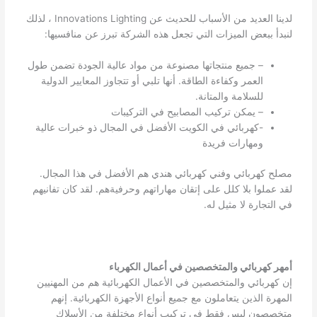
لدينا العديد من الأسباب للحديث عن Innovations Lighting ، لذلك
لنبدأ ببعض الميزات التي تجعل هذه الشركة تبرز عن منافسيها:
– جميع منتجاتها مصنوعة من مواد عالية الجودة تضمن طول
العمر وكفاءة الطاقة. أنها تلبي أو تتجاوز المعايير الدولية
للسلامة والمتانة.
– يمكن تركيب المصابيح في التركيبات
-كهربائي في الكويت الأفضل في المجال ذو خبرات عالية
ومهارات فريدة
مصلح كهربائي وفني كهربائي هندي هم الأفضل في هذا المجال.
لقد عملوا بلا كلل على إتقان مهاراتهم وحرفيةهم. لقد كان تفانيهم
في التجارة لا مثيل له.
أمهر كهربائي والمتخصصين في أعمال الكهرباء
إن كهربائي والمتخصصين في الأعمال الكهربائية هم من المهنيين
المهرة الذين يتعاملون مع جميع أنواع الأجهزة الكهربائية. إنهم
متخصصون ليس فقط في تركيب أنواع مختلفة من الأسلاك