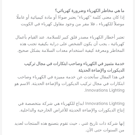
ما هي مخاطر الكهرباء وضرورة كهربائي؟
إذا كان معنى كلمة “كهرباء” يعتبر ضوءًا أو مادة كيميائية أو عاملًا
موصلاً للكهرباء ، فلا مفر من وجود مقاول كهرباء في الكويت
تعتبر أخطار الكهرباء مصدر قلق كبير للسلامة. عند القيام بأعمال
كهربائية ، يجب أن يكون الشخص على دراية بكيفية تجنب هذه
المخاطر ومعرفة كيفية استخدام معدات السلامة بشكل صحيح.
خدمة متميز في الكهرباء وصاحب ابتكارات في مجال تركيب
الديكورات والإضاءة الحديثة
في هذا المقال سأتحدث عن خدمة مميزة في الكهرباء وصاحب
ابتكارات في مجال تركيب الديكورات والإضاءة الحديثة. الاسم هو
Innovations Lighting.
Innovations Lighting ابداع للكهرباء هي شركة متخصصة في
إنتاج الديكورات والإضاءة الحديثة للأغراض الخارجية والداخلية.
إنها شركة ذات تاريخ غني ، حيث تقوم بتصنيع هذه المنتجات لعديد
من السنوات حتى الآن.