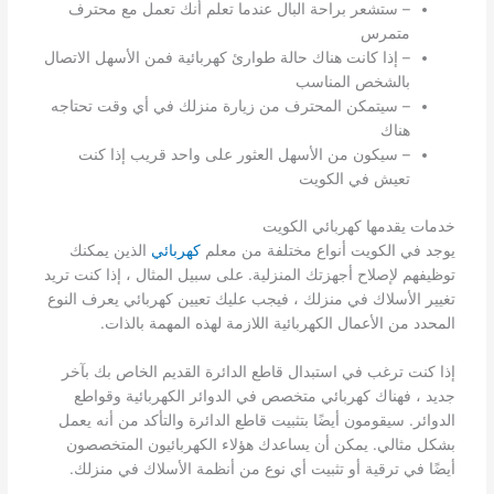
– ستشعر براحة البال عندما تعلم أنك تعمل مع محترف
متمرس
– إذا كانت هناك حالة طوارئ كهربائية فمن الأسهل الاتصال
بالشخص المناسب
– سيتمكن المحترف من زيارة منزلك في أي وقت تحتاجه
هناك
– سيكون من الأسهل العثور على واحد قريب إذا كنت
تعيش في الكويت
خدمات يقدمها كهربائي الكويت
يوجد في الكويت أنواع مختلفة من معلم
كهربائي
الذين يمكنك
توظيفهم لإصلاح أجهزتك المنزلية. على سبيل المثال ، إذا كنت تريد
تغيير الأسلاك في منزلك ، فيجب عليك تعيين كهربائي يعرف النوع
المحدد من الأعمال الكهربائية اللازمة لهذه المهمة بالذات.
إذا كنت ترغب في استبدال قاطع الدائرة القديم الخاص بك بآخر
جديد ، فهناك كهربائي متخصص في الدوائر الكهربائية وقواطع
الدوائر. سيقومون أيضًا بتثبيت قاطع الدائرة والتأكد من أنه يعمل
بشكل مثالي. يمكن أن يساعدك هؤلاء الكهربائيون المتخصصون
أيضًا في ترقية أو تثبيت أي نوع من أنظمة الأسلاك في منزلك.