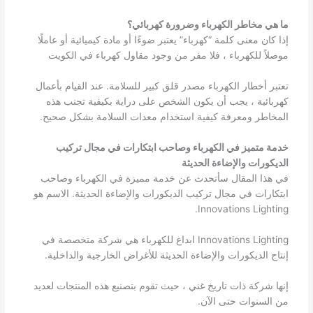
ما هي مخاطر الكهرباء وضرورة كهربائي؟
إذا كان معنى كلمة “كهرباء” يعتبر ضوءًا أو مادة كيميائية أو عاملًا
موصلاً للكهرباء ، فلا مفر من وجود مقاول كهرباء في الكويت
تعتبر أخطار الكهرباء مصدر قلق كبير للسلامة. عند القيام بأعمال
كهربائية ، يجب أن يكون الشخص على دراية بكيفية تجنب هذه
المخاطر ومعرفة كيفية استخدام معدات السلامة بشكل صحيح.
خدمة متميز في الكهرباء وصاحب ابتكارات في مجال تركيب
الديكورات والإضاءة الحديثة
في هذا المقال سأتحدث عن خدمة مميزة في الكهرباء وصاحب
ابتكارات في مجال تركيب الديكورات والإضاءة الحديثة. الاسم هو
Innovations Lighting.
Innovations Lighting ابداع للكهرباء هي شركة متخصصة في
إنتاج الديكورات والإضاءة الحديثة للأغراض الخارجية والداخلية.
إنها شركة ذات تاريخ غني ، حيث تقوم بتصنيع هذه المنتجات لعديد
من السنوات حتى الآن.