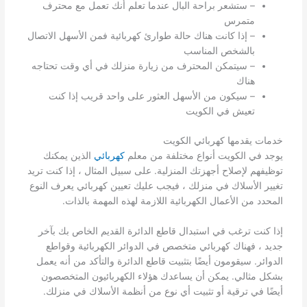
– ستشعر براحة البال عندما تعلم أنك تعمل مع محترف
متمرس
– إذا كانت هناك حالة طوارئ كهربائية فمن الأسهل الاتصال
بالشخص المناسب
– سيتمكن المحترف من زيارة منزلك في أي وقت تحتاجه
هناك
– سيكون من الأسهل العثور على واحد قريب إذا كنت
تعيش في الكويت
خدمات يقدمها كهربائي الكويت
يوجد في الكويت أنواع مختلفة من معلم
كهربائي
الذين يمكنك
توظيفهم لإصلاح أجهزتك المنزلية. على سبيل المثال ، إذا كنت تريد
تغيير الأسلاك في منزلك ، فيجب عليك تعيين كهربائي يعرف النوع
المحدد من الأعمال الكهربائية اللازمة لهذه المهمة بالذات.
إذا كنت ترغب في استبدال قاطع الدائرة القديم الخاص بك بآخر
جديد ، فهناك كهربائي متخصص في الدوائر الكهربائية وقواطع
الدوائر. سيقومون أيضًا بتثبيت قاطع الدائرة والتأكد من أنه يعمل
بشكل مثالي. يمكن أن يساعدك هؤلاء الكهربائيون المتخصصون
أيضًا في ترقية أو تثبيت أي نوع من أنظمة الأسلاك في منزلك.