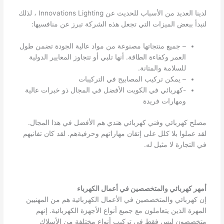
لدينا العديد من الأسباب للحديث عن Innovations Lighting ، لذلك
لنبدأ ببعض الميزات التي تجعل هذه الشركة تبرز عن منافسيها:
– جميع منتجاتها مصنوعة من مواد عالية الجودة تضمن طول
العمر وكفاءة الطاقة. أنها تلبي أو تتجاوز المعايير الدولية
للسلامة والمتانة.
– يمكن تركيب المصابيح في التركيبات
-كهربائي في الكويت الأفضل في المجال ذو خبرات عالية
ومهارات فريدة
مصلح كهربائي وفني كهربائي هندي هم الأفضل في هذا المجال.
لقد عملوا بلا كلل على إتقان مهاراتهم وحرفيةهم. لقد كان تفانيهم
في التجارة لا مثيل له.
أمهر كهربائي والمتخصصين في أعمال الكهرباء
إن كهربائي والمتخصصين في الأعمال الكهربائية هم من المهنيين
المهرة الذين يتعاملون مع جميع أنواع الأجهزة الكهربائية. إنهم
متخصصون ليس فقط في تركيب أنواع مختلفة من الأسلاك